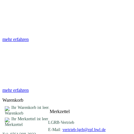
Abhandlungen
Die Abhandlungen des Geologischen Landesamtes, beginnend im
Jahr 1953, beinhalten eine Sammlung von Artikeln zu einem
gemeinsamen Fachthema ...
mehr erfahren
Sonderveröffentlichungen
Das LGRB gibt eine lose Reihe von Sonderveröffentlichungen
heraus. Diese individuell gestalteten Bücher, Broschüren oder
Online-Publikationen erstrecken sich ...
mehr erfahren
Warenkorb
Ihr Warenkorb ist leer.
Merkzettel
Ihr Merkzettel ist leer
LGRB-Vertrieb
E-Mail:
vertrieb-lgrb@rpf.bwl.de