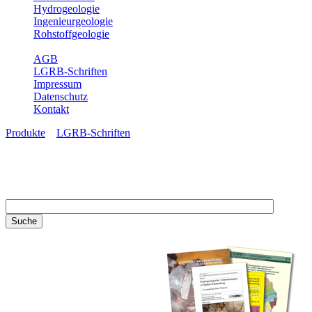
Hydrogeologie
Ingenieurgeologie
Rohstoffgeologie
Service
AGB
LGRB-Schriften
Impressum
Datenschutz
Kontakt
Produkte
»
LGRB-Schriften
LGRB-Schriften
Recherchieren Sie einzelne
Artikel in unseren
Veröffentlichungen mit obigen
Suchfeld oder stöbern Sie in
unseren Publikationsreihen. Hier
finden Sie alle Bände unserer