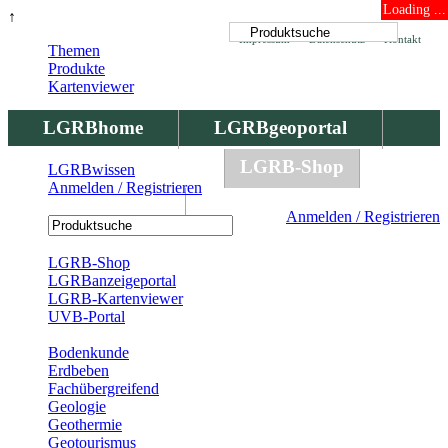
Loading ...
↑
Impressum
Datenschutz
Kontakt
Themen
Produkte
Kartenviewer
LGRBhome
LGRBgeoportal
LGRBbohrungen
LGRB-Shop
LGRBwissen
Anmelden / Registrieren
LGRBwissen
Anmelden / Registrieren
Registrierung
LGRB-Shop
LGRBanzeigeportal
LGRB-Kartenviewer
UVB-Portal
Produkte
Bodenkunde
Erdbeben
Fachübergreifend
Geologie
Geothermie
Geotourismus