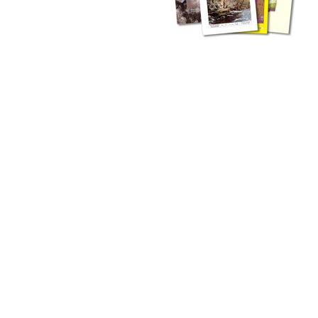
zahlreichen Buchreihen. Eine
Vielzahl der Hefte sind zum
Download freigegeben, andere
können Sie direkt bestellen.
Zur Dokumentation seines
Schaffens und zur Information
des Fachpublikums hat das
LGRB bzw. dessen
Vorgängerbehörde Geologisches
Landesamt (GLA) von Beginn an
Publikationen in gedruckter Form
herausgegeben. Dazu gehör(t)en
Abhandlungen (1953 bis 2002),
Jahreshefte (1955 bis 2004),
LGRB-Informationen (seit 1990),
Fachberichte (seit 2002) sowie
Sonderveröffentlichungen.
LGRB-Informationen
Die seit 1990 publizierten LGRB-Informationen beinhalten eine
Sammlung von Artikeln oder Beiträgen und erstrecken sich über