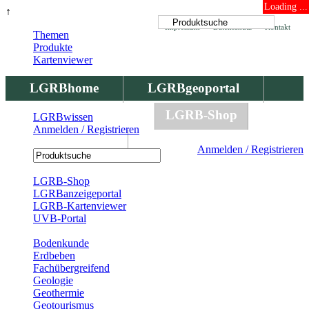
Loading ...
↑
Impressum
Datenschutz
Kontakt
Themen
Produkte
Kartenviewer
LGRBhome
LGRBgeoportal
LGRBbohrungen
LGRB-Shop
LGRBwissen
Anmelden / Registrieren
LGRBwissen
Anmelden / Registrieren
Registrierung
LGRB-Shop
LGRBanzeigeportal
LGRB-Kartenviewer
UVB-Portal
Produkte
Bodenkunde
Erdbeben
Fachübergreifend
Geologie
Geothermie
Geotourismus