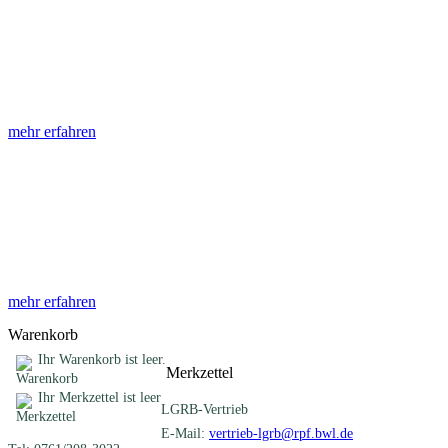
Abhandlungen
Die Abhandlungen des Geologischen Landesamtes, beginnend im
Jahr 1953, beinhalten eine Sammlung von Artikeln zu einem
gemeinsamen Fachthema ...
mehr erfahren
Sonderveröffentlichungen
Das LGRB gibt eine lose Reihe von Sonderveröffentlichungen
heraus. Diese individuell gestalteten Bücher, Broschüren oder
Online-Publikationen erstrecken sich ...
mehr erfahren
Warenkorb
Ihr Warenkorb ist leer.
Merkzettel
Ihr Merkzettel ist leer
LGRB-Vertrieb
E-Mail:
vertrieb-lgrb@rpf.bwl.de