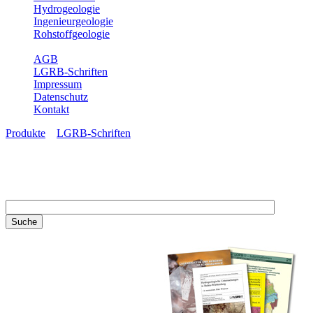
Hydrogeologie
Ingenieurgeologie
Rohstoffgeologie
Service
AGB
LGRB-Schriften
Impressum
Datenschutz
Kontakt
Produkte
»
LGRB-Schriften
LGRB-Schriften
Recherchieren Sie einzelne
Artikel in unseren
Veröffentlichungen mit obigen
Suchfeld oder stöbern Sie in
unseren Publikationsreihen. Hier
finden Sie alle Bände unserer