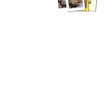
zahlreichen Buchreihen. Eine
Vielzahl der Hefte sind zum
Download freigegeben, andere
können Sie direkt bestellen.
Zur Dokumentation seines
Schaffens und zur Information
des Fachpublikums hat das
LGRB bzw. dessen
Vorgängerbehörde Geologisches
Landesamt (GLA) von Beginn an
Publikationen in gedruckter Form
herausgegeben. Dazu gehör(t)en
Abhandlungen (1953 bis 2002),
Jahreshefte (1955 bis 2004),
LGRB-Informationen (seit 1990),
Fachberichte (seit 2002) sowie
Sonderveröffentlichungen.
LGRB-Informationen
Die seit 1990 publizierten LGRB-Informationen beinhalten eine
Sammlung von Artikeln oder Beiträgen und erstrecken sich über