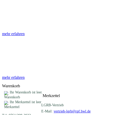
Abhandlungen
Die Abhandlungen des Geologischen Landesamtes, beginnend im
Jahr 1953, beinhalten eine Sammlung von Artikeln zu einem
gemeinsamen Fachthema ...
mehr erfahren
Sonderveröffentlichungen
Das LGRB gibt eine lose Reihe von Sonderveröffentlichungen
heraus. Diese individuell gestalteten Bücher, Broschüren oder
Online-Publikationen erstrecken sich ...
mehr erfahren
Warenkorb
Ihr Warenkorb ist leer.
Merkzettel
Ihr Merkzettel ist leer
LGRB-Vertrieb
E-Mail:
vertrieb-lgrb@rpf.bwl.de