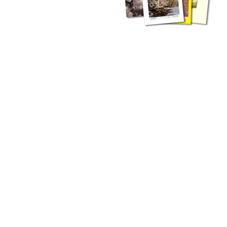
zahlreichen Buchreihen. Eine
Vielzahl der Hefte sind zum
Download freigegeben, andere
können Sie direkt bestellen.
Zur Dokumentation seines
Schaffens und zur Information
des Fachpublikums hat das
LGRB bzw. dessen
Vorgängerbehörde Geologisches
Landesamt (GLA) von Beginn an
Publikationen in gedruckter Form
herausgegeben. Dazu gehör(t)en
Abhandlungen (1953 bis 2002),
Jahreshefte (1955 bis 2004),
LGRB-Informationen (seit 1990),
Fachberichte (seit 2002) sowie
Sonderveröffentlichungen.
LGRB-Informationen
Die seit 1990 publizierten LGRB-Informationen beinhalten eine
Sammlung von Artikeln oder Beiträgen und erstrecken sich über