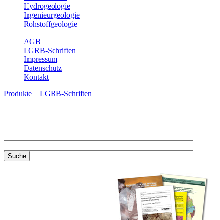
Hydrogeologie
Ingenieurgeologie
Rohstoffgeologie
Service
AGB
LGRB-Schriften
Impressum
Datenschutz
Kontakt
Produkte
»
LGRB-Schriften
LGRB-Schriften
Recherchieren Sie einzelne
Artikel in unseren
Veröffentlichungen mit obigen
Suchfeld oder stöbern Sie in
unseren Publikationsreihen. Hier
finden Sie alle Bände unserer