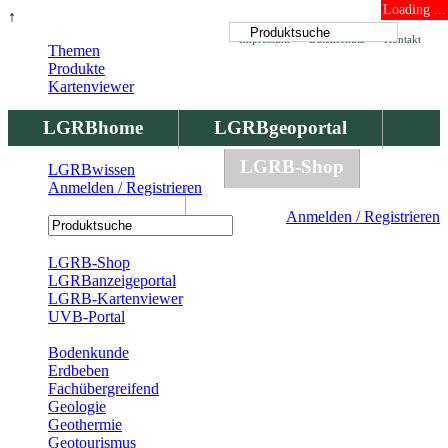
Loading ...
↑
Impressum
Datenschutz
Kontakt
Themen
Produkte
Kartenviewer
LGRBhome
LGRBgeoportal
LGRBbohrungen
LGRB-Shop
LGRBwissen
Anmelden / Registrieren
LGRBwissen
Anmelden / Registrieren
Registrierung
LGRB-Shop
LGRBanzeigeportal
LGRB-Kartenviewer
UVB-Portal
Produkte
Bodenkunde
Erdbeben
Fachübergreifend
Geologie
Geothermie
Geotourismus