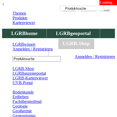
Loading ...
↑
Impressum
Datenschutz
Kontakt
Themen
Produkte
Kartenviewer
LGRBhome
LGRBgeoportal
LGRBbohrungen
LGRB-Shop
LGRBwissen
Anmelden / Registrieren
LGRBwissen
Anmelden / Registrieren
Registrierung
LGRB-Shop
LGRBanzeigeportal
LGRB-Kartenviewer
UVB-Portal
Produkte
Bodenkunde
Erdbeben
Fachübergreifend
Geologie
Geothermie
Geotourismus