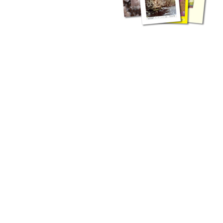
zahlreichen Buchreihen. Eine
Vielzahl der Hefte sind zum
Download freigegeben, andere
können Sie direkt bestellen.
Zur Dokumentation seines
Schaffens und zur Information
des Fachpublikums hat das
LGRB bzw. dessen
Vorgängerbehörde Geologisches
Landesamt (GLA) von Beginn an
Publikationen in gedruckter Form
herausgegeben. Dazu gehör(t)en
Abhandlungen (1953 bis 2002),
Jahreshefte (1955 bis 2004),
LGRB-Informationen (seit 1990),
Fachberichte (seit 2002) sowie
Sonderveröffentlichungen.
LGRB-Informationen
Die seit 1990 publizierten LGRB-Informationen beinhalten eine
Sammlung von Artikeln oder Beiträgen und erstrecken sich über