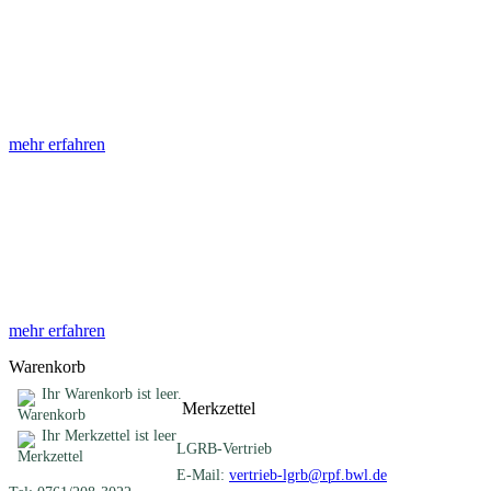
Abhandlungen
Die Abhandlungen des Geologischen Landesamtes, beginnend im
Jahr 1953, beinhalten eine Sammlung von Artikeln zu einem
gemeinsamen Fachthema ...
mehr erfahren
Sonderveröffentlichungen
Das LGRB gibt eine lose Reihe von Sonderveröffentlichungen
heraus. Diese individuell gestalteten Bücher, Broschüren oder
Online-Publikationen erstrecken sich ...
mehr erfahren
Warenkorb
Ihr Warenkorb ist leer.
Merkzettel
Ihr Merkzettel ist leer
LGRB-Vertrieb
E-Mail:
vertrieb-lgrb@rpf.bwl.de