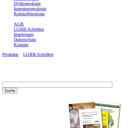
Hydrogeologie
Ingenieurgeologie
Rohstoffgeologie
Service
AGB
LGRB-Schriften
Impressum
Datenschutz
Kontakt
Produkte
»
LGRB-Schriften
LGRB-Schriften
Recherchieren Sie einzelne
Artikel in unseren
Veröffentlichungen mit obigen
Suchfeld oder stöbern Sie in
unseren Publikationsreihen. Hier
finden Sie alle Bände unserer