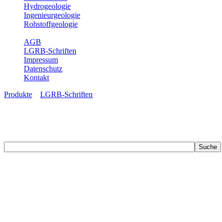
Hydrogeologie
Ingenieurgeologie
Rohstoffgeologie
Service
AGB
LGRB-Schriften
Impressum
Datenschutz
Kontakt
Produkte
»
LGRB-Schriften
LGRB-Schriften
Recherchieren Sie einzelne Artikel in unseren Veröffentlichungen mit 
zahlreichen Buchreihen. Eine Vielzahl der Hefte sind zum Download f
Zur Dokumentation seines Schaffens und zur Information des Fach
Publikationen in gedruckter Form herausgegeben. Dazu gehör(t)en Ab
(seit 2002) sowie Sonderveröffentlichungen.