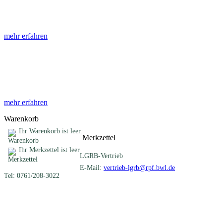
Die Abhandlungen des Geologischen Landesamtes, beginnend im Jahr
mehr erfahren
Sonderveröffentlichungen
Das LGRB gibt eine lose Reihe von Sonderveröffentlichungen heraus. D
mehr erfahren
Warenkorb
Ihr Warenkorb ist leer.
Merkzettel
Ihr Merkzettel ist leer
LGRB-Vertrieb
E-Mail:
vertrieb-lgrb@rpf.bwl.de
Tel: 0761/208-3022