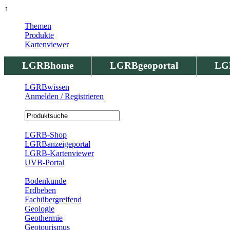
↑
Themen
Produkte
Kartenviewer
LGRBhome
LGRBgeoportal
LG
LGRBwissen
Anmelden / Registrieren
Registrierung
LGRB-Shop
LGRBanzeigeportal
LGRB-Kartenviewer
UVB-Portal
Produkte
Bodenkunde
Erdbeben
Fachübergreifend
Geologie
Geothermie
Geotourismus