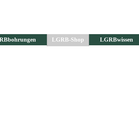
RBbohrungen
LGRB-Shop
LGRBwissen