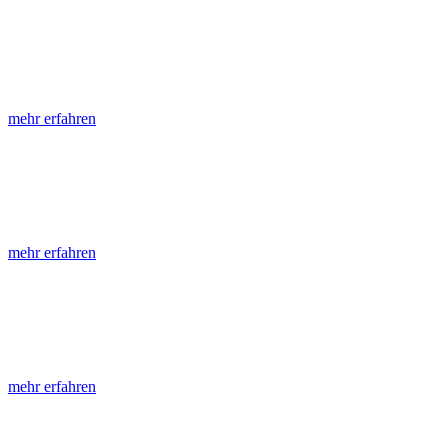
LGRB-Informationen
Die seit 1990 publizierten LGRB-Informationen beinhalten eine Samml
mehr erfahren
LGRB-Fachberichte
LGRB-Fachberichte sind, beginnend im Jahr 2002, einfach strukturier
mehr erfahren
Jahreshefte
Die Jahreshefte des LGRB, beginnend im Jahr 1955, zeigen in jeder A
mehr erfahren
Abhandlungen