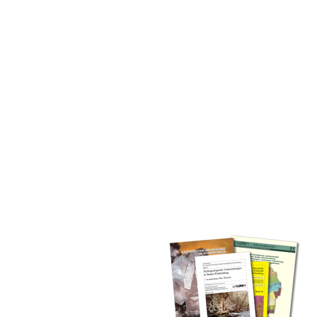
inden Sie alle Bände unserer
 Landesamt (GLA) von Beginn an
mationen (seit 1990), Fachberichte