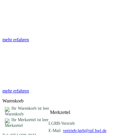
Abhandlungen
Die Abhandlungen des Geologischen Landesamtes, beginnend im
Jahr 1953, beinhalten eine Sammlung von Artikeln zu einem
gemeinsamen Fachthema ...
mehr erfahren
Sonderveröffentlichungen
Das LGRB gibt eine lose Reihe von Sonderveröffentlichungen
heraus. Diese individuell gestalteten Bücher, Broschüren oder
Online-Publikationen erstrecken sich ...
mehr erfahren
Warenkorb
Ihr Warenkorb ist leer.
Merkzettel
Ihr Merkzettel ist leer
LGRB-Vertrieb
E-Mail:
vertrieb-lgrb@rpf.bwl.de