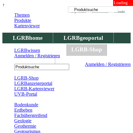
Loading ...
↑
Impressum
Datenschutz
Kontakt
Themen
Produkte
Kartenviewer
LGRBhome
LGRBgeoportal
LGRBbohrungen
LGRB-Shop
LGRBwissen
Anmelden / Registrieren
LGRBwissen
Anmelden / Registrieren
Registrierung
LGRB-Shop
LGRBanzeigeportal
LGRB-Kartenviewer
UVB-Portal
Produkte
Bodenkunde
Erdbeben
Fachübergreifend
Geologie
Geothermie
Geotourismus