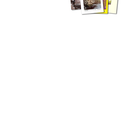
zahlreichen Buchreihen. Eine
Vielzahl der Hefte sind zum
Download freigegeben, andere
können Sie direkt bestellen.
Zur Dokumentation seines
Schaffens und zur Information
des Fachpublikums hat das
LGRB bzw. dessen
Vorgängerbehörde Geologisches
Landesamt (GLA) von Beginn an
Publikationen in gedruckter Form
herausgegeben. Dazu gehör(t)en
Abhandlungen (1953 bis 2002),
Jahreshefte (1955 bis 2004),
LGRB-Informationen (seit 1990),
Fachberichte (seit 2002) sowie
Sonderveröffentlichungen.
LGRB-Informationen
Die seit 1990 publizierten LGRB-Informationen beinhalten eine
Sammlung von Artikeln oder Beiträgen und erstrecken sich über