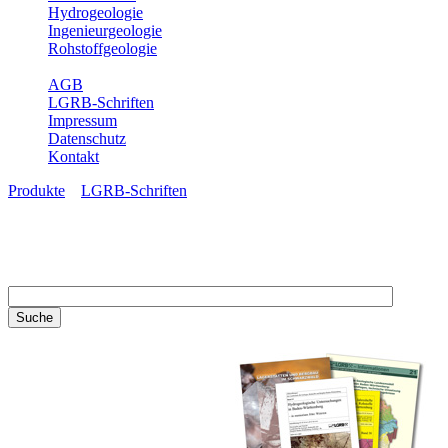
Hydrogeologie
Ingenieurgeologie
Rohstoffgeologie
Service
AGB
LGRB-Schriften
Impressum
Datenschutz
Kontakt
Produkte
»
LGRB-Schriften
LGRB-Schriften
Recherchieren Sie einzelne
Artikel in unseren
Veröffentlichungen mit obigen
Suchfeld oder stöbern Sie in
unseren Publikationsreihen. Hier
finden Sie alle Bände unserer