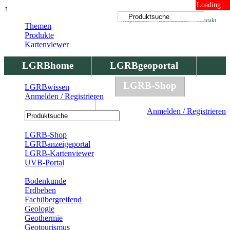
Loading ...
↑
Impressum
Datenschutz
Kontakt
Themen
Produkte
Kartenviewer
LGRBhome
LGRBgeoportal
LGRBbohrungen
LGRB-Shop
LGRBwissen
Anmelden / Registrieren
LGRBwissen
Anmelden / Registrieren
Registrierung
LGRB-Shop
LGRBanzeigeportal
LGRB-Kartenviewer
UVB-Portal
Produkte
Bodenkunde
Erdbeben
Fachübergreifend
Geologie
Geothermie
Geotourismus