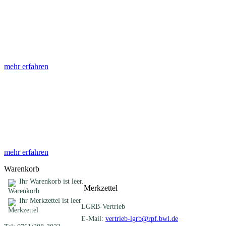
Abhandlungen
Die Abhandlungen des Geologischen Landesamtes, beginnend im
Jahr 1953, beinhalten eine Sammlung von Artikeln zu einem
gemeinsamen Fachthema ...
mehr erfahren
Sonderveröffentlichungen
Das LGRB gibt eine lose Reihe von Sonderveröffentlichungen
heraus. Diese individuell gestalteten Bücher, Broschüren oder
Online-Publikationen erstrecken sich ...
mehr erfahren
Warenkorb
Ihr Warenkorb ist leer.
Merkzettel
Ihr Merkzettel ist leer
LGRB-Vertrieb
E-Mail:
vertrieb-lgrb@rpf.bwl.de