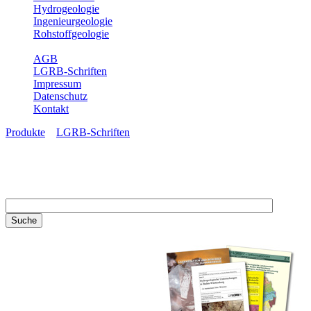
Hydrogeologie
Ingenieurgeologie
Rohstoffgeologie
Service
AGB
LGRB-Schriften
Impressum
Datenschutz
Kontakt
Produkte
»
LGRB-Schriften
LGRB-Schriften
Recherchieren Sie einzelne
Artikel in unseren
Veröffentlichungen mit obigen
Suchfeld oder stöbern Sie in
unseren Publikationsreihen. Hier
finden Sie alle Bände unserer