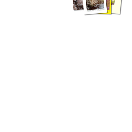
zahlreichen Buchreihen. Eine
Vielzahl der Hefte sind zum
Download freigegeben, andere
können Sie direkt bestellen.
Zur Dokumentation seines
Schaffens und zur Information
des Fachpublikums hat das
LGRB bzw. dessen
Vorgängerbehörde Geologisches
Landesamt (GLA) von Beginn an
Publikationen in gedruckter Form
herausgegeben. Dazu gehör(t)en
Abhandlungen (1953 bis 2002),
Jahreshefte (1955 bis 2004),
LGRB-Informationen (seit 1990),
Fachberichte (seit 2002) sowie
Sonderveröffentlichungen.
LGRB-Informationen
Die seit 1990 publizierten LGRB-Informationen beinhalten eine
Sammlung von Artikeln oder Beiträgen und erstrecken sich über