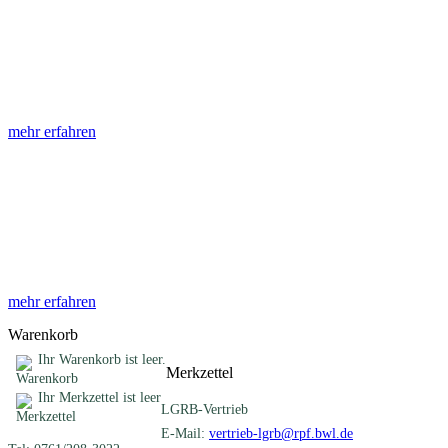
Abhandlungen
Die Abhandlungen des Geologischen Landesamtes, beginnend im
Jahr 1953, beinhalten eine Sammlung von Artikeln zu einem
gemeinsamen Fachthema ...
mehr erfahren
Sonderveröffentlichungen
Das LGRB gibt eine lose Reihe von Sonderveröffentlichungen
heraus. Diese individuell gestalteten Bücher, Broschüren oder
Online-Publikationen erstrecken sich ...
mehr erfahren
Warenkorb
Ihr Warenkorb ist leer.
Merkzettel
Ihr Merkzettel ist leer
LGRB-Vertrieb
E-Mail:
vertrieb-lgrb@rpf.bwl.de