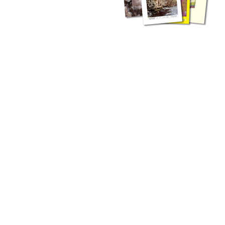
zahlreichen Buchreihen. Eine
Vielzahl der Hefte sind zum
Download freigegeben, andere
können Sie direkt bestellen.
Zur Dokumentation seines
Schaffens und zur Information
des Fachpublikums hat das
LGRB bzw. dessen
Vorgängerbehörde Geologisches
Landesamt (GLA) von Beginn an
Publikationen in gedruckter Form
herausgegeben. Dazu gehör(t)en
Abhandlungen (1953 bis 2002),
Jahreshefte (1955 bis 2004),
LGRB-Informationen (seit 1990),
Fachberichte (seit 2002) sowie
Sonderveröffentlichungen.
LGRB-Informationen
Die seit 1990 publizierten LGRB-Informationen beinhalten eine
Sammlung von Artikeln oder Beiträgen und erstrecken sich über