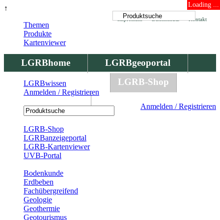
Loading ...
↑
Impressum
Datenschutz
Kontakt
Themen
Produkte
Kartenviewer
LGRBhome
LGRBgeoportal
LGRBbohrungen
LGRB-Shop
LGRBwissen
Anmelden / Registrieren
LGRBwissen
Anmelden / Registrieren
Registrierung
LGRB-Shop
LGRBanzeigeportal
LGRB-Kartenviewer
UVB-Portal
Produkte
Bodenkunde
Erdbeben
Fachübergreifend
Geologie
Geothermie
Geotourismus