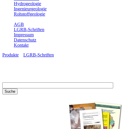
Hydrogeologie
Ingenieurgeologie
Rohstoffgeologie
Service
AGB
LGRB-Schriften
Impressum
Datenschutz
Kontakt
Produkte
»
LGRB-Schriften
LGRB-Schriften
Recherchieren Sie einzelne
Artikel in unseren
Veröffentlichungen mit obigen
Suchfeld oder stöbern Sie in
unseren Publikationsreihen. Hier
finden Sie alle Bände unserer