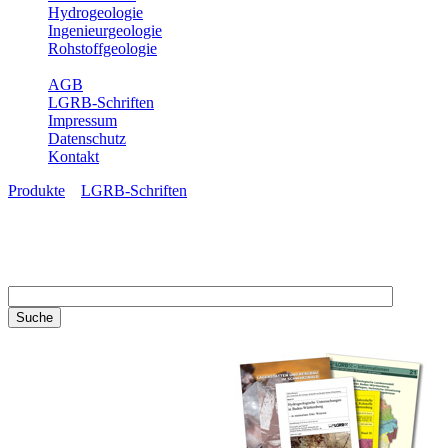
Hydrogeologie
Ingenieurgeologie
Rohstoffgeologie
Service
AGB
LGRB-Schriften
Impressum
Datenschutz
Kontakt
Produkte
»
LGRB-Schriften
LGRB-Schriften
Recherchieren Sie einzelne
Artikel in unseren
Veröffentlichungen mit obigen
Suchfeld oder stöbern Sie in
unseren Publikationsreihen. Hier
finden Sie alle Bände unserer