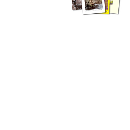
zahlreichen Buchreihen. Eine
Vielzahl der Hefte sind zum
Download freigegeben, andere
können Sie direkt bestellen.
Zur Dokumentation seines
Schaffens und zur Information
des Fachpublikums hat das
LGRB bzw. dessen
Vorgängerbehörde Geologisches
Landesamt (GLA) von Beginn an
Publikationen in gedruckter Form
herausgegeben. Dazu gehör(t)en
Abhandlungen (1953 bis 2002),
Jahreshefte (1955 bis 2004),
LGRB-Informationen (seit 1990),
Fachberichte (seit 2002) sowie
Sonderveröffentlichungen.
LGRB-Informationen
Die seit 1990 publizierten LGRB-Informationen beinhalten eine
Sammlung von Artikeln oder Beiträgen und erstrecken sich über