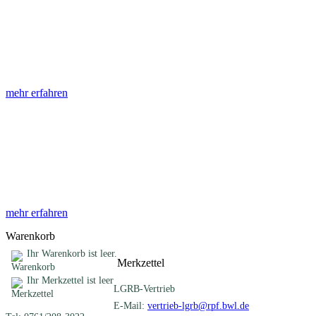
Abhandlungen
Die Abhandlungen des Geologischen Landesamtes, beginnend im
Jahr 1953, beinhalten eine Sammlung von Artikeln zu einem
gemeinsamen Fachthema ...
mehr erfahren
Sonderveröffentlichungen
Das LGRB gibt eine lose Reihe von Sonderveröffentlichungen
heraus. Diese individuell gestalteten Bücher, Broschüren oder
Online-Publikationen erstrecken sich ...
mehr erfahren
Warenkorb
Ihr Warenkorb ist leer.
Merkzettel
Ihr Merkzettel ist leer
LGRB-Vertrieb
E-Mail:
vertrieb-lgrb@rpf.bwl.de