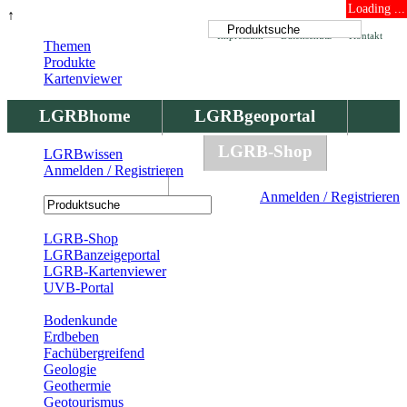
Loading ...
↑
Impressum
Datenschutz
Kontakt
Themen
Produkte
Kartenviewer
LGRBhome
LGRBgeoportal
LGRBbohrungen
LGRB-Shop
LGRBwissen
Anmelden / Registrieren
LGRBwissen
Anmelden / Registrieren
Registrierung
LGRB-Shop
LGRBanzeigeportal
LGRB-Kartenviewer
UVB-Portal
Produkte
Bodenkunde
Erdbeben
Fachübergreifend
Geologie
Geothermie
Geotourismus