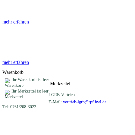
Die Abhandlungen des Geologischen Landesamtes, beginnend im Jahr
mehr erfahren
Sonderveröffentlichungen
Das LGRB gibt eine lose Reihe von Sonderveröffentlichungen heraus. D
mehr erfahren
Warenkorb
Ihr Warenkorb ist leer.
Merkzettel
Ihr Merkzettel ist leer
LGRB-Vertrieb
E-Mail:
vertrieb-lgrb@rpf.bwl.de
Tel: 0761/208-3022