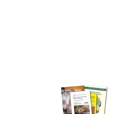
inden Sie alle Bände unserer
 Landesamt (GLA) von Beginn an
mationen (seit 1990), Fachberichte