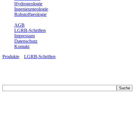
Hydrogeologie
Ingenieurgeologie
Rohstoffgeologie
Service
AGB
LGRB-Schriften
Impressum
Datenschutz
Kontakt
Produkte
»
LGRB-Schriften
LGRB-Schriften
Recherchieren Sie einzelne Artikel in unseren Veröffentlichungen mit 
zahlreichen Buchreihen. Eine Vielzahl der Hefte sind zum Download f
Zur Dokumentation seines Schaffens und zur Information des Fach
Publikationen in gedruckter Form herausgegeben. Dazu gehör(t)en Ab
(seit 2002) sowie Sonderveröffentlichungen.