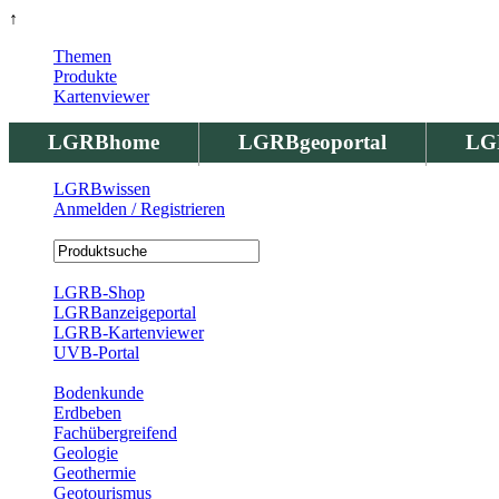
↑
Themen
Produkte
Kartenviewer
LGRBhome
LGRBgeoportal
LG
LGRBwissen
Anmelden / Registrieren
Registrierung
LGRB-Shop
LGRBanzeigeportal
LGRB-Kartenviewer
UVB-Portal
Produkte
Bodenkunde
Erdbeben
Fachübergreifend
Geologie
Geothermie
Geotourismus