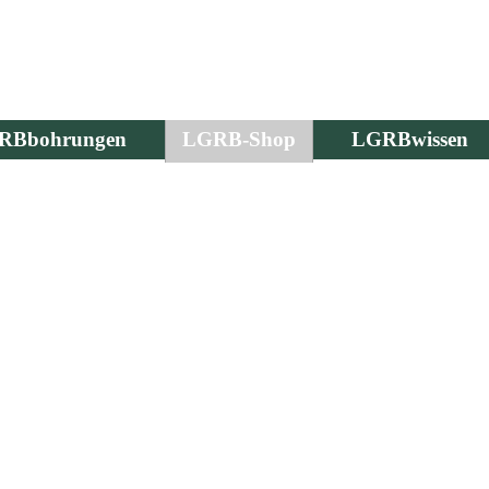
RBbohrungen
LGRB-Shop
LGRBwissen