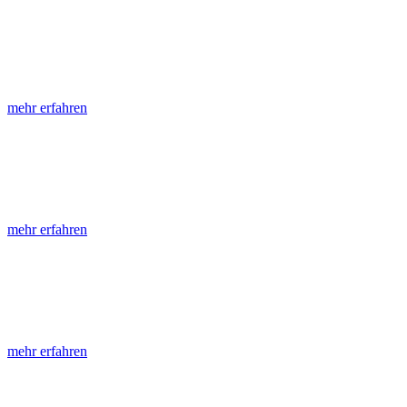
LGRB-Informationen
Die seit 1990 publizierten LGRB-Informationen beinhalten eine Samml
mehr erfahren
LGRB-Fachberichte
LGRB-Fachberichte sind, beginnend im Jahr 2002, einfach strukturier
mehr erfahren
Jahreshefte
Die Jahreshefte des LGRB, beginnend im Jahr 1955, zeigen in jeder A
mehr erfahren
Abhandlungen