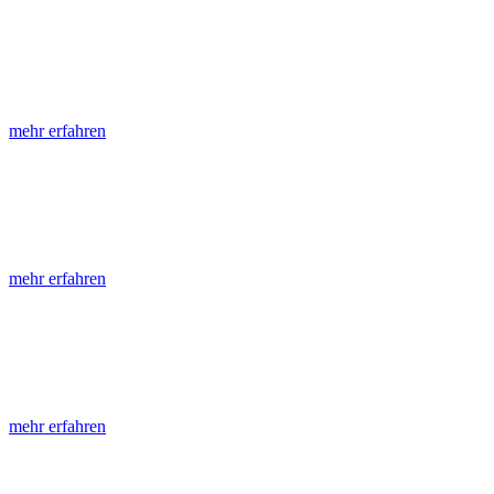
LGRB-Informationen
Die seit 1990 publizierten LGRB-Informationen beinhalten eine Samml
mehr erfahren
LGRB-Fachberichte
LGRB-Fachberichte sind, beginnend im Jahr 2002, einfach strukturier
mehr erfahren
Jahreshefte
Die Jahreshefte des LGRB, beginnend im Jahr 1955, zeigen in jeder A
mehr erfahren
Abhandlungen