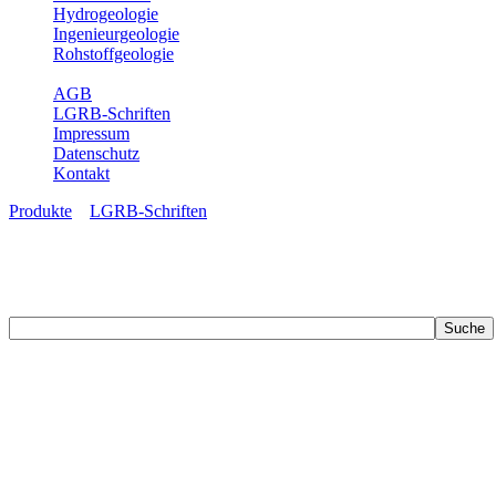
Hydrogeologie
Ingenieurgeologie
Rohstoffgeologie
Service
AGB
LGRB-Schriften
Impressum
Datenschutz
Kontakt
Produkte
»
LGRB-Schriften
LGRB-Schriften
Recherchieren Sie einzelne Artikel in unseren Veröffentlichungen mit 
zahlreichen Buchreihen. Eine Vielzahl der Hefte sind zum Download f
Zur Dokumentation seines Schaffens und zur Information des Fach
Publikationen in gedruckter Form herausgegeben. Dazu gehör(t)en Ab
(seit 2002) sowie Sonderveröffentlichungen.