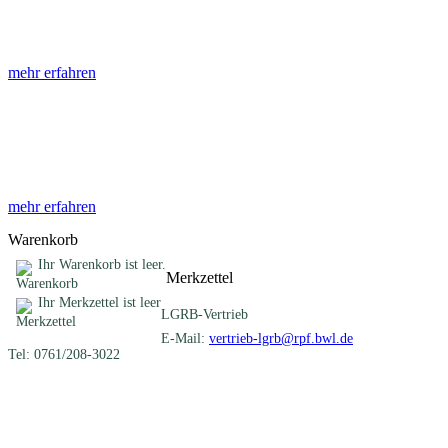
Die Abhandlungen des Geologischen Landesamtes, beginnend im Jahr
mehr erfahren
Sonderveröffentlichungen
Das LGRB gibt eine lose Reihe von Sonderveröffentlichungen heraus. D
mehr erfahren
Warenkorb
Ihr Warenkorb ist leer.
Merkzettel
Ihr Merkzettel ist leer
LGRB-Vertrieb
E-Mail:
vertrieb-lgrb@rpf.bwl.de
Tel: 0761/208-3022