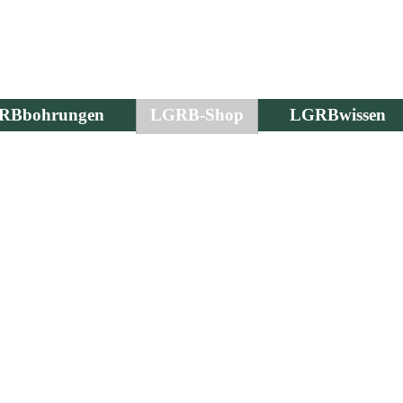
RBbohrungen
LGRB-Shop
LGRBwissen