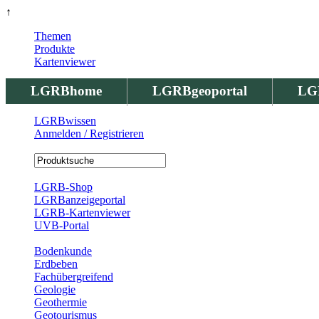
↑
Themen
Produkte
Kartenviewer
LGRBhome
LGRBgeoportal
LG
LGRBwissen
Anmelden / Registrieren
Registrierung
LGRB-Shop
LGRBanzeigeportal
LGRB-Kartenviewer
UVB-Portal
Produkte
Bodenkunde
Erdbeben
Fachübergreifend
Geologie
Geothermie
Geotourismus