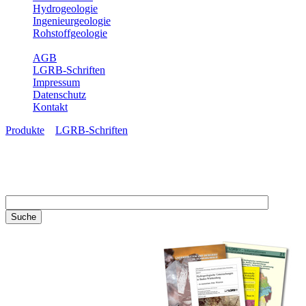
Hydrogeologie
Ingenieurgeologie
Rohstoffgeologie
Service
AGB
LGRB-Schriften
Impressum
Datenschutz
Kontakt
Produkte
»
LGRB-Schriften
LGRB-Schriften
Recherchieren Sie einzelne
Artikel in unseren
Veröffentlichungen mit obigen
Suchfeld oder stöbern Sie in
unseren Publikationsreihen. Hier
finden Sie alle Bände unserer