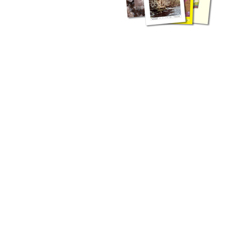
zahlreichen Buchreihen. Eine
Vielzahl der Hefte sind zum
Download freigegeben, andere
können Sie direkt bestellen.
Zur Dokumentation seines
Schaffens und zur Information
des Fachpublikums hat das
LGRB bzw. dessen
Vorgängerbehörde Geologisches
Landesamt (GLA) von Beginn an
Publikationen in gedruckter Form
herausgegeben. Dazu gehör(t)en
Abhandlungen (1953 bis 2002),
Jahreshefte (1955 bis 2004),
LGRB-Informationen (seit 1990),
Fachberichte (seit 2002) sowie
Sonderveröffentlichungen.
LGRB-Informationen
Die seit 1990 publizierten LGRB-Informationen beinhalten eine
Sammlung von Artikeln oder Beiträgen und erstrecken sich über