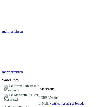
Abhandlungen
Die Abhandlungen des Geologischen Landesamtes, beginnend im
Jahr 1953, beinhalten eine Sammlung von Artikeln zu einem
gemeinsamen Fachthema ...
mehr erfahren
Sonderveröffentlichungen
Das LGRB gibt eine lose Reihe von Sonderveröffentlichungen
heraus. Diese individuell gestalteten Bücher, Broschüren oder
Online-Publikationen erstrecken sich ...
mehr erfahren
Warenkorb
Ihr Warenkorb ist leer.
Merkzettel
Ihr Merkzettel ist leer
LGRB-Vertrieb
E-Mail:
vertrieb-lgrb@rpf.bwl.de