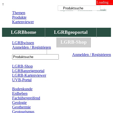
Loading ...
↑
Impressum
Datenschutz
Kontakt
Themen
Produkte
Kartenviewer
LGRBhome
LGRBgeoportal
LGRBbohrungen
LGRB-Shop
LGRBwissen
Anmelden / Registrieren
LGRBwissen
Anmelden / Registrieren
Registrierung
LGRB-Shop
LGRBanzeigeportal
LGRB-Kartenviewer
UVB-Portal
Produkte
Bodenkunde
Erdbeben
Fachübergreifend
Geologie
Geothermie
Geotourismus