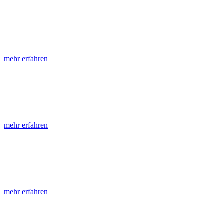
LGRB-Informationen
Die seit 1990 publizierten LGRB-Informationen beinhalten eine Samml
mehr erfahren
LGRB-Fachberichte
LGRB-Fachberichte sind, beginnend im Jahr 2002, einfach strukturier
mehr erfahren
Jahreshefte
Die Jahreshefte des LGRB, beginnend im Jahr 1955, zeigen in jeder A
mehr erfahren
Abhandlungen