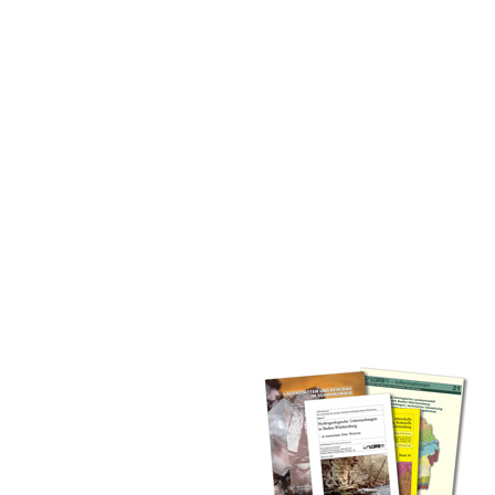
inden Sie alle Bände unserer
 Landesamt (GLA) von Beginn an
mationen (seit 1990), Fachberichte