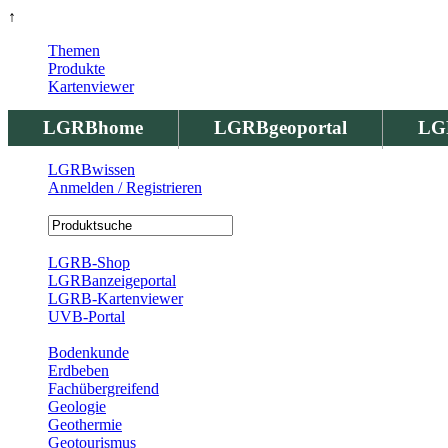
↑
Themen
Produkte
Kartenviewer
LGRBhome
LGRBgeoportal
LG
LGRBwissen
Anmelden / Registrieren
Registrierung
LGRB-Shop
LGRBanzeigeportal
LGRB-Kartenviewer
UVB-Portal
Produkte
Bodenkunde
Erdbeben
Fachübergreifend
Geologie
Geothermie
Geotourismus