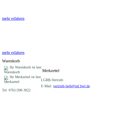
Die Abhandlungen des Geologischen Landesamtes, beginnend im Jahr
mehr erfahren
Sonderveröffentlichungen
Das LGRB gibt eine lose Reihe von Sonderveröffentlichungen heraus. D
mehr erfahren
Warenkorb
Ihr Warenkorb ist leer.
Merkzettel
Ihr Merkzettel ist leer
LGRB-Vertrieb
E-Mail:
vertrieb-lgrb@rpf.bwl.de
Tel: 0761/208-3022