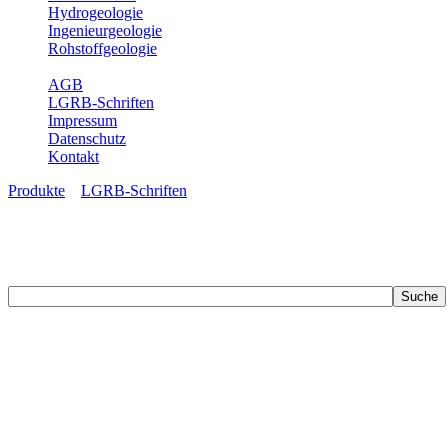
Hydrogeologie
Ingenieurgeologie
Rohstoffgeologie
Service
AGB
LGRB-Schriften
Impressum
Datenschutz
Kontakt
Produkte
»
LGRB-Schriften
LGRB-Schriften
Recherchieren Sie einzelne Artikel in unseren Veröffentlichungen mit 
zahlreichen Buchreihen. Eine Vielzahl der Hefte sind zum Download f
Zur Dokumentation seines Schaffens und zur Information des Fach
Publikationen in gedruckter Form herausgegeben. Dazu gehör(t)en Ab
(seit 2002) sowie Sonderveröffentlichungen.