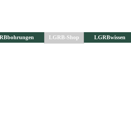
RBbohrungen
LGRB-Shop
LGRBwissen