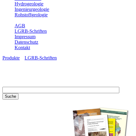
Hydrogeologie
Ingenieurgeologie
Rohstoffgeologie
Service
AGB
LGRB-Schriften
Impressum
Datenschutz
Kontakt
Produkte
»
LGRB-Schriften
LGRB-Schriften
Recherchieren Sie einzelne
Artikel in unseren
Veröffentlichungen mit obigen
Suchfeld oder stöbern Sie in
unseren Publikationsreihen. Hier
finden Sie alle Bände unserer