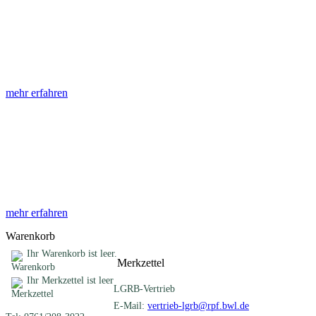
Abhandlungen
Die Abhandlungen des Geologischen Landesamtes, beginnend im
Jahr 1953, beinhalten eine Sammlung von Artikeln zu einem
gemeinsamen Fachthema ...
mehr erfahren
Sonderveröffentlichungen
Das LGRB gibt eine lose Reihe von Sonderveröffentlichungen
heraus. Diese individuell gestalteten Bücher, Broschüren oder
Online-Publikationen erstrecken sich ...
mehr erfahren
Warenkorb
Ihr Warenkorb ist leer.
Merkzettel
Ihr Merkzettel ist leer
LGRB-Vertrieb
E-Mail:
vertrieb-lgrb@rpf.bwl.de