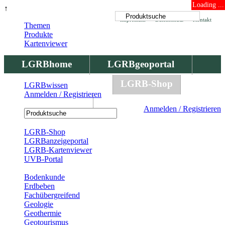
Loading ...
↑
Impressum
Datenschutz
Kontakt
Themen
Produkte
Kartenviewer
LGRBhome
LGRBgeoportal
LGRBbohrungen
LGRB-Shop
LGRBwissen
Anmelden / Registrieren
LGRBwissen
Anmelden / Registrieren
Registrierung
LGRB-Shop
LGRBanzeigeportal
LGRB-Kartenviewer
UVB-Portal
Produkte
Bodenkunde
Erdbeben
Fachübergreifend
Geologie
Geothermie
Geotourismus