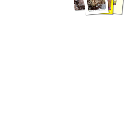
zahlreichen Buchreihen. Eine
Vielzahl der Hefte sind zum
Download freigegeben, andere
können Sie direkt bestellen.
Zur Dokumentation seines
Schaffens und zur Information
des Fachpublikums hat das
LGRB bzw. dessen
Vorgängerbehörde Geologisches
Landesamt (GLA) von Beginn an
Publikationen in gedruckter Form
herausgegeben. Dazu gehör(t)en
Abhandlungen (1953 bis 2002),
Jahreshefte (1955 bis 2004),
LGRB-Informationen (seit 1990),
Fachberichte (seit 2002) sowie
Sonderveröffentlichungen.
LGRB-Informationen
Die seit 1990 publizierten LGRB-Informationen beinhalten eine
Sammlung von Artikeln oder Beiträgen und erstrecken sich über