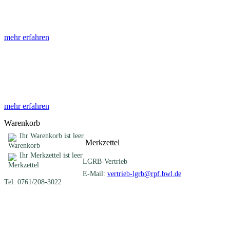
Die Abhandlungen des Geologischen Landesamtes, beginnend im Jahr
mehr erfahren
Sonderveröffentlichungen
Das LGRB gibt eine lose Reihe von Sonderveröffentlichungen heraus. D
mehr erfahren
Warenkorb
Ihr Warenkorb ist leer.
Merkzettel
Ihr Merkzettel ist leer
LGRB-Vertrieb
E-Mail:
vertrieb-lgrb@rpf.bwl.de
Tel: 0761/208-3022