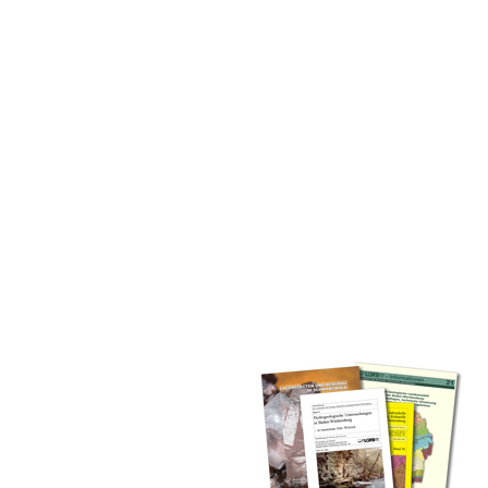
inden Sie alle Bände unserer
 Landesamt (GLA) von Beginn an
mationen (seit 1990), Fachberichte