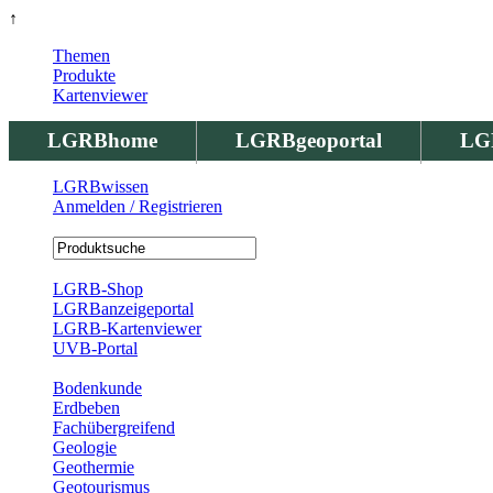
↑
Themen
Produkte
Kartenviewer
LGRBhome
LGRBgeoportal
LG
LGRBwissen
Anmelden / Registrieren
Registrierung
LGRB-Shop
LGRBanzeigeportal
LGRB-Kartenviewer
UVB-Portal
Produkte
Bodenkunde
Erdbeben
Fachübergreifend
Geologie
Geothermie
Geotourismus