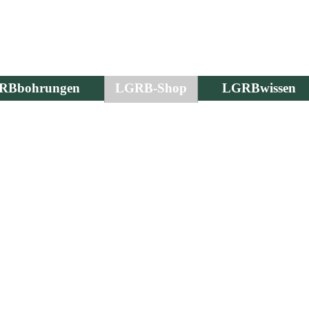
RBbohrungen
LGRB-Shop
LGRBwissen