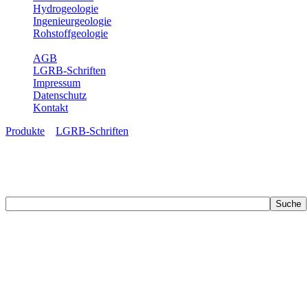
Hydrogeologie
Ingenieurgeologie
Rohstoffgeologie
Service
AGB
LGRB-Schriften
Impressum
Datenschutz
Kontakt
Produkte
»
LGRB-Schriften
LGRB-Schriften
Recherchieren Sie einzelne Artikel in unseren Veröffentlichungen mit 
zahlreichen Buchreihen. Eine Vielzahl der Hefte sind zum Download f
Zur Dokumentation seines Schaffens und zur Information des Fach
Publikationen in gedruckter Form herausgegeben. Dazu gehör(t)en Ab
(seit 2002) sowie Sonderveröffentlichungen.