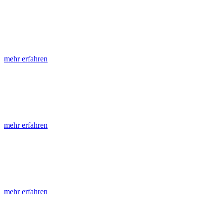
LGRB-Informationen
Die seit 1990 publizierten LGRB-Informationen beinhalten eine Samml
mehr erfahren
LGRB-Fachberichte
LGRB-Fachberichte sind, beginnend im Jahr 2002, einfach strukturier
mehr erfahren
Jahreshefte
Die Jahreshefte des LGRB, beginnend im Jahr 1955, zeigen in jeder A
mehr erfahren
Abhandlungen