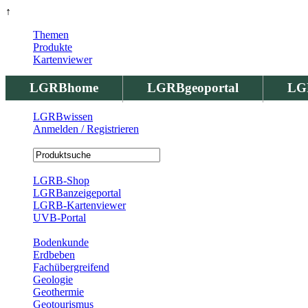
↑
Themen
Produkte
Kartenviewer
LGRBhome
LGRBgeoportal
LG
LGRBwissen
Anmelden / Registrieren
Registrierung
LGRB-Shop
LGRBanzeigeportal
LGRB-Kartenviewer
UVB-Portal
Produkte
Bodenkunde
Erdbeben
Fachübergreifend
Geologie
Geothermie
Geotourismus