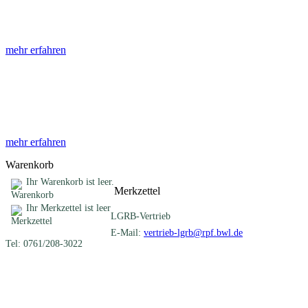
Die Abhandlungen des Geologischen Landesamtes, beginnend im Jahr
mehr erfahren
Sonderveröffentlichungen
Das LGRB gibt eine lose Reihe von Sonderveröffentlichungen heraus. D
mehr erfahren
Warenkorb
Ihr Warenkorb ist leer.
Merkzettel
Ihr Merkzettel ist leer
LGRB-Vertrieb
E-Mail:
vertrieb-lgrb@rpf.bwl.de
Tel: 0761/208-3022