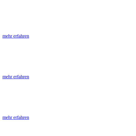
LGRB-Informationen
Die seit 1990 publizierten LGRB-Informationen beinhalten eine Samml
mehr erfahren
LGRB-Fachberichte
LGRB-Fachberichte sind, beginnend im Jahr 2002, einfach strukturier
mehr erfahren
Jahreshefte
Die Jahreshefte des LGRB, beginnend im Jahr 1955, zeigen in jeder A
mehr erfahren
Abhandlungen