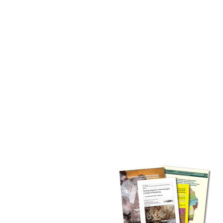
inden Sie alle Bände unserer
 Landesamt (GLA) von Beginn an
mationen (seit 1990), Fachberichte