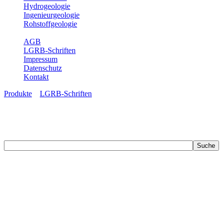
Hydrogeologie
Ingenieurgeologie
Rohstoffgeologie
Service
AGB
LGRB-Schriften
Impressum
Datenschutz
Kontakt
Produkte
»
LGRB-Schriften
LGRB-Schriften
Recherchieren Sie einzelne Artikel in unseren Veröffentlichungen mit 
zahlreichen Buchreihen. Eine Vielzahl der Hefte sind zum Download f
Zur Dokumentation seines Schaffens und zur Information des Fach
Publikationen in gedruckter Form herausgegeben. Dazu gehör(t)en Ab
(seit 2002) sowie Sonderveröffentlichungen.