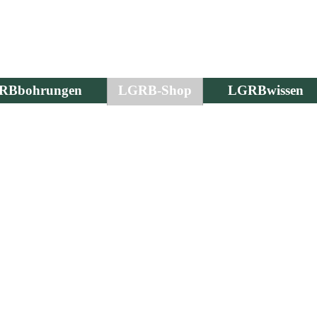
RBbohrungen
LGRB-Shop
LGRBwissen