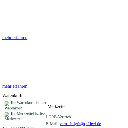
Abhandlungen
Die Abhandlungen des Geologischen Landesamtes, beginnend im
Jahr 1953, beinhalten eine Sammlung von Artikeln zu einem
gemeinsamen Fachthema ...
mehr erfahren
Sonderveröffentlichungen
Das LGRB gibt eine lose Reihe von Sonderveröffentlichungen
heraus. Diese individuell gestalteten Bücher, Broschüren oder
Online-Publikationen erstrecken sich ...
mehr erfahren
Warenkorb
Ihr Warenkorb ist leer.
Merkzettel
Ihr Merkzettel ist leer
LGRB-Vertrieb
E-Mail:
vertrieb-lgrb@rpf.bwl.de