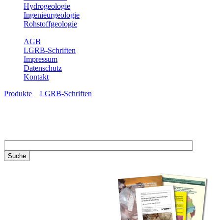
Hydrogeologie
Ingenieurgeologie
Rohstoffgeologie
Service
AGB
LGRB-Schriften
Impressum
Datenschutz
Kontakt
Produkte
»
LGRB-Schriften
LGRB-Schriften
Recherchieren Sie einzelne
Artikel in unseren
Veröffentlichungen mit obigen
Suchfeld oder stöbern Sie in
unseren Publikationsreihen. Hier
finden Sie alle Bände unserer