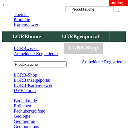
Loading ...
↑
Impressum
Datenschutz
Kontakt
Themen
Produkte
Kartenviewer
LGRBhome
LGRBgeoportal
LGRBbohrungen
LGRB-Shop
LGRBwissen
Anmelden / Registrieren
LGRBwissen
Anmelden / Registrieren
Registrierung
LGRB-Shop
LGRBanzeigeportal
LGRB-Kartenviewer
UVB-Portal
Produkte
Bodenkunde
Erdbeben
Fachübergreifend
Geologie
Geothermie
Geotourismus