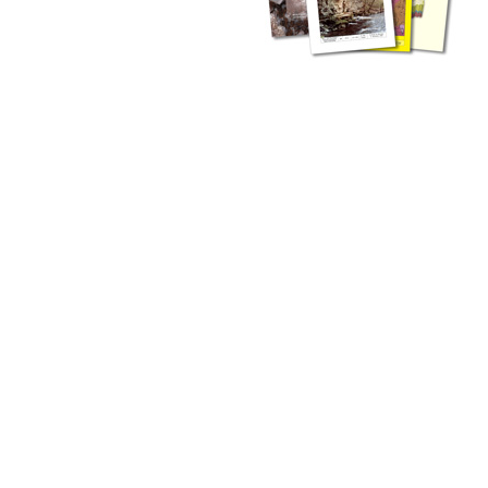
zahlreichen Buchreihen. Eine
Vielzahl der Hefte sind zum
Download freigegeben, andere
können Sie direkt bestellen.
Zur Dokumentation seines
Schaffens und zur Information
des Fachpublikums hat das
LGRB bzw. dessen
Vorgängerbehörde Geologisches
Landesamt (GLA) von Beginn an
Publikationen in gedruckter Form
herausgegeben. Dazu gehör(t)en
Abhandlungen (1953 bis 2002),
Jahreshefte (1955 bis 2004),
LGRB-Informationen (seit 1990),
Fachberichte (seit 2002) sowie
Sonderveröffentlichungen.
LGRB-Informationen
Die seit 1990 publizierten LGRB-Informationen beinhalten eine
Sammlung von Artikeln oder Beiträgen und erstrecken sich über