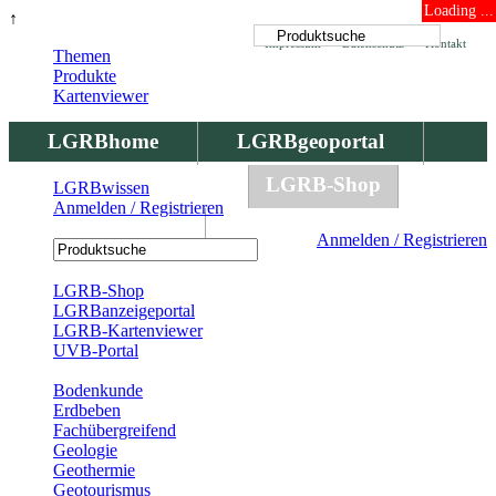
Loading ...
↑
Impressum
Datenschutz
Kontakt
Themen
Produkte
Kartenviewer
LGRBhome
LGRBgeoportal
LGRBbohrungen
LGRB-Shop
LGRBwissen
Anmelden / Registrieren
LGRBwissen
Anmelden / Registrieren
Registrierung
LGRB-Shop
LGRBanzeigeportal
LGRB-Kartenviewer
UVB-Portal
Produkte
Bodenkunde
Erdbeben
Fachübergreifend
Geologie
Geothermie
Geotourismus