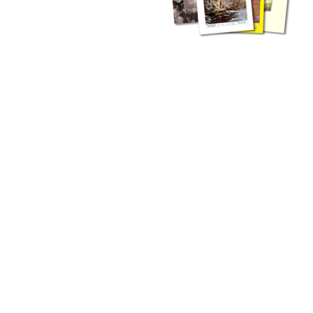
zahlreichen Buchreihen. Eine
Vielzahl der Hefte sind zum
Download freigegeben, andere
können Sie direkt bestellen.
Zur Dokumentation seines
Schaffens und zur Information
des Fachpublikums hat das
LGRB bzw. dessen
Vorgängerbehörde Geologisches
Landesamt (GLA) von Beginn an
Publikationen in gedruckter Form
herausgegeben. Dazu gehör(t)en
Abhandlungen (1953 bis 2002),
Jahreshefte (1955 bis 2004),
LGRB-Informationen (seit 1990),
Fachberichte (seit 2002) sowie
Sonderveröffentlichungen.
LGRB-Informationen
Die seit 1990 publizierten LGRB-Informationen beinhalten eine
Sammlung von Artikeln oder Beiträgen und erstrecken sich über