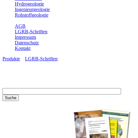
Hydrogeologie
Ingenieurgeologie
Rohstoffgeologie
Service
AGB
LGRB-Schriften
Impressum
Datenschutz
Kontakt
Produkte
»
LGRB-Schriften
LGRB-Schriften
Recherchieren Sie einzelne
Artikel in unseren
Veröffentlichungen mit obigen
Suchfeld oder stöbern Sie in
unseren Publikationsreihen. Hier
finden Sie alle Bände unserer