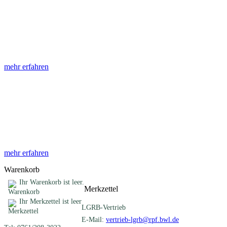
Abhandlungen
Die Abhandlungen des Geologischen Landesamtes, beginnend im
Jahr 1953, beinhalten eine Sammlung von Artikeln zu einem
gemeinsamen Fachthema ...
mehr erfahren
Sonderveröffentlichungen
Das LGRB gibt eine lose Reihe von Sonderveröffentlichungen
heraus. Diese individuell gestalteten Bücher, Broschüren oder
Online-Publikationen erstrecken sich ...
mehr erfahren
Warenkorb
Ihr Warenkorb ist leer.
Merkzettel
Ihr Merkzettel ist leer
LGRB-Vertrieb
E-Mail:
vertrieb-lgrb@rpf.bwl.de