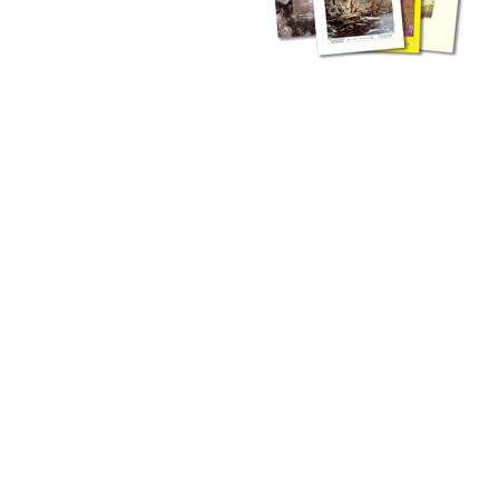
zahlreichen Buchreihen. Eine
Vielzahl der Hefte sind zum
Download freigegeben, andere
können Sie direkt bestellen.
Zur Dokumentation seines
Schaffens und zur Information
des Fachpublikums hat das
LGRB bzw. dessen
Vorgängerbehörde Geologisches
Landesamt (GLA) von Beginn an
Publikationen in gedruckter Form
herausgegeben. Dazu gehör(t)en
Abhandlungen (1953 bis 2002),
Jahreshefte (1955 bis 2004),
LGRB-Informationen (seit 1990),
Fachberichte (seit 2002) sowie
Sonderveröffentlichungen.
LGRB-Informationen
Die seit 1990 publizierten LGRB-Informationen beinhalten eine
Sammlung von Artikeln oder Beiträgen und erstrecken sich über