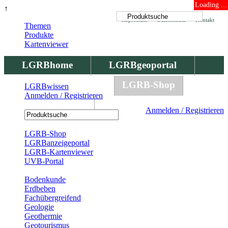
Loading ...
↑
Impressum
Datenschutz
Kontakt
Themen
Produkte
Kartenviewer
LGRBhome
LGRBgeoportal
LGRBbohrungen
LGRB-Shop
LGRBwissen
Anmelden / Registrieren
LGRBwissen
Anmelden / Registrieren
Registrierung
LGRB-Shop
LGRBanzeigeportal
LGRB-Kartenviewer
UVB-Portal
Produkte
Bodenkunde
Erdbeben
Fachübergreifend
Geologie
Geothermie
Geotourismus