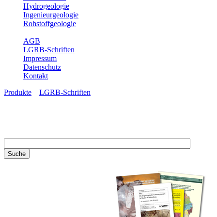
Hydrogeologie
Ingenieurgeologie
Rohstoffgeologie
Service
AGB
LGRB-Schriften
Impressum
Datenschutz
Kontakt
Produkte
»
LGRB-Schriften
LGRB-Schriften
Recherchieren Sie einzelne
Artikel in unseren
Veröffentlichungen mit obigen
Suchfeld oder stöbern Sie in
unseren Publikationsreihen. Hier
finden Sie alle Bände unserer