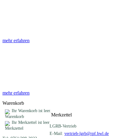
Abhandlungen
Die Abhandlungen des Geologischen Landesamtes, beginnend im
Jahr 1953, beinhalten eine Sammlung von Artikeln zu einem
gemeinsamen Fachthema ...
mehr erfahren
Sonderveröffentlichungen
Das LGRB gibt eine lose Reihe von Sonderveröffentlichungen
heraus. Diese individuell gestalteten Bücher, Broschüren oder
Online-Publikationen erstrecken sich ...
mehr erfahren
Warenkorb
Ihr Warenkorb ist leer.
Merkzettel
Ihr Merkzettel ist leer
LGRB-Vertrieb
E-Mail:
vertrieb-lgrb@rpf.bwl.de