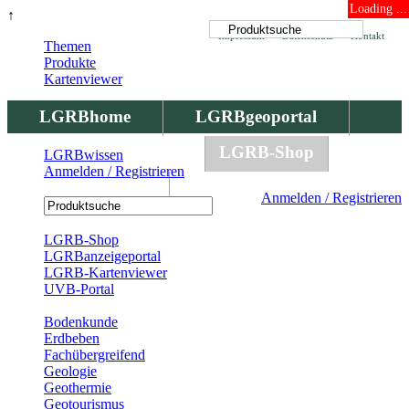
Loading ...
↑
Impressum
Datenschutz
Kontakt
Themen
Produkte
Kartenviewer
LGRBhome
LGRBgeoportal
LGRBbohrungen
LGRB-Shop
LGRBwissen
Anmelden / Registrieren
LGRBwissen
Anmelden / Registrieren
Registrierung
LGRB-Shop
LGRBanzeigeportal
LGRB-Kartenviewer
UVB-Portal
Produkte
Bodenkunde
Erdbeben
Fachübergreifend
Geologie
Geothermie
Geotourismus