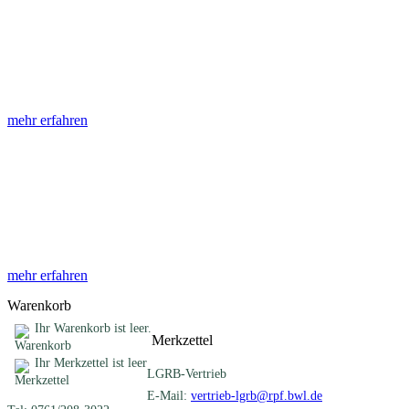
Abhandlungen
Die Abhandlungen des Geologischen Landesamtes, beginnend im
Jahr 1953, beinhalten eine Sammlung von Artikeln zu einem
gemeinsamen Fachthema ...
mehr erfahren
Sonderveröffentlichungen
Das LGRB gibt eine lose Reihe von Sonderveröffentlichungen
heraus. Diese individuell gestalteten Bücher, Broschüren oder
Online-Publikationen erstrecken sich ...
mehr erfahren
Warenkorb
Ihr Warenkorb ist leer.
Merkzettel
Ihr Merkzettel ist leer
LGRB-Vertrieb
E-Mail:
vertrieb-lgrb@rpf.bwl.de