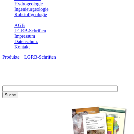
Hydrogeologie
Ingenieurgeologie
Rohstoffgeologie
Service
AGB
LGRB-Schriften
Impressum
Datenschutz
Kontakt
Produkte
»
LGRB-Schriften
LGRB-Schriften
Recherchieren Sie einzelne
Artikel in unseren
Veröffentlichungen mit obigen
Suchfeld oder stöbern Sie in
unseren Publikationsreihen. Hier
finden Sie alle Bände unserer