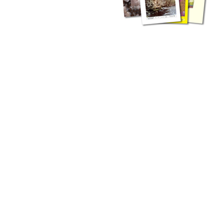
zahlreichen Buchreihen. Eine
Vielzahl der Hefte sind zum
Download freigegeben, andere
können Sie direkt bestellen.
Zur Dokumentation seines
Schaffens und zur Information
des Fachpublikums hat das
LGRB bzw. dessen
Vorgängerbehörde Geologisches
Landesamt (GLA) von Beginn an
Publikationen in gedruckter Form
herausgegeben. Dazu gehör(t)en
Abhandlungen (1953 bis 2002),
Jahreshefte (1955 bis 2004),
LGRB-Informationen (seit 1990),
Fachberichte (seit 2002) sowie
Sonderveröffentlichungen.
LGRB-Informationen
Die seit 1990 publizierten LGRB-Informationen beinhalten eine
Sammlung von Artikeln oder Beiträgen und erstrecken sich über