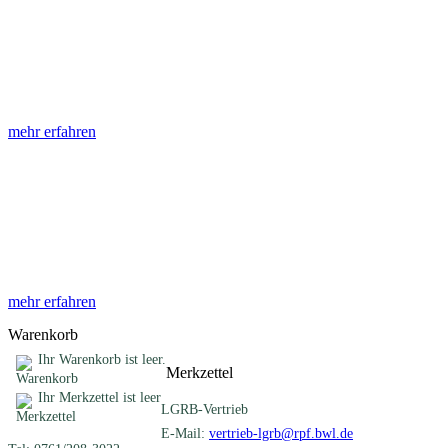
Abhandlungen
Die Abhandlungen des Geologischen Landesamtes, beginnend im
Jahr 1953, beinhalten eine Sammlung von Artikeln zu einem
gemeinsamen Fachthema ...
mehr erfahren
Sonderveröffentlichungen
Das LGRB gibt eine lose Reihe von Sonderveröffentlichungen
heraus. Diese individuell gestalteten Bücher, Broschüren oder
Online-Publikationen erstrecken sich ...
mehr erfahren
Warenkorb
Ihr Warenkorb ist leer.
Merkzettel
Ihr Merkzettel ist leer
LGRB-Vertrieb
E-Mail:
vertrieb-lgrb@rpf.bwl.de