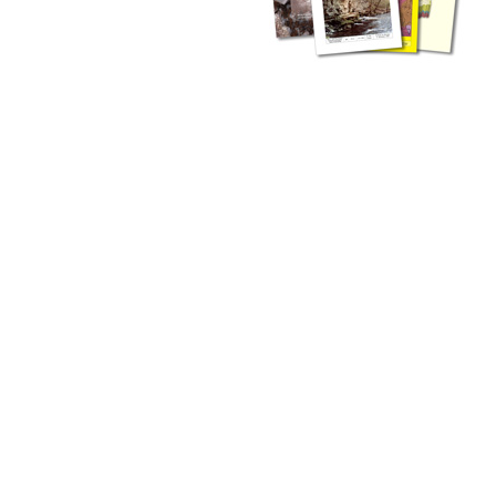
zahlreichen Buchreihen. Eine
Vielzahl der Hefte sind zum
Download freigegeben, andere
können Sie direkt bestellen.
Zur Dokumentation seines
Schaffens und zur Information
des Fachpublikums hat das
LGRB bzw. dessen
Vorgängerbehörde Geologisches
Landesamt (GLA) von Beginn an
Publikationen in gedruckter Form
herausgegeben. Dazu gehör(t)en
Abhandlungen (1953 bis 2002),
Jahreshefte (1955 bis 2004),
LGRB-Informationen (seit 1990),
Fachberichte (seit 2002) sowie
Sonderveröffentlichungen.
LGRB-Informationen
Die seit 1990 publizierten LGRB-Informationen beinhalten eine
Sammlung von Artikeln oder Beiträgen und erstrecken sich über