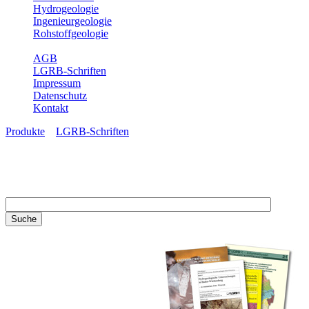
Hydrogeologie
Ingenieurgeologie
Rohstoffgeologie
Service
AGB
LGRB-Schriften
Impressum
Datenschutz
Kontakt
Produkte
»
LGRB-Schriften
LGRB-Schriften
Recherchieren Sie einzelne
Artikel in unseren
Veröffentlichungen mit obigen
Suchfeld oder stöbern Sie in
unseren Publikationsreihen. Hier
finden Sie alle Bände unserer