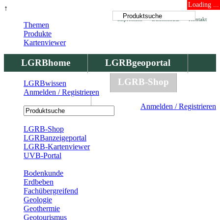
Loading ...
↑
Impressum
Datenschutz
Kontakt
Themen
Produkte
Kartenviewer
LGRBhome
LGRBgeoportal
LGRBbohrungen
LGRB-Shop
LGRBwissen
Anmelden / Registrieren
LGRBwissen
Anmelden / Registrieren
Registrierung
LGRB-Shop
LGRBanzeigeportal
LGRB-Kartenviewer
UVB-Portal
Produkte
Bodenkunde
Erdbeben
Fachübergreifend
Geologie
Geothermie
Geotourismus