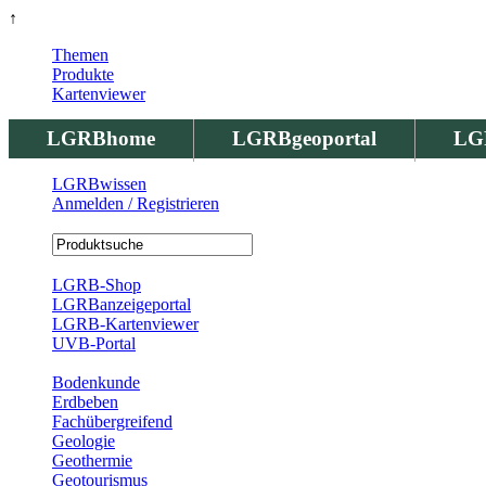
↑
Themen
Produkte
Kartenviewer
LGRBhome
LGRBgeoportal
LG
LGRBwissen
Anmelden / Registrieren
Registrierung
LGRB-Shop
LGRBanzeigeportal
LGRB-Kartenviewer
UVB-Portal
Produkte
Bodenkunde
Erdbeben
Fachübergreifend
Geologie
Geothermie
Geotourismus