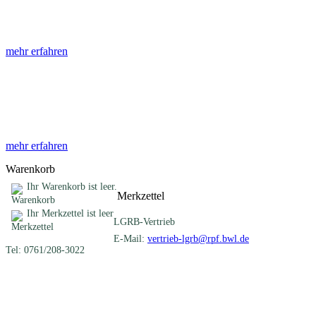
Die Abhandlungen des Geologischen Landesamtes, beginnend im Jahr
mehr erfahren
Sonderveröffentlichungen
Das LGRB gibt eine lose Reihe von Sonderveröffentlichungen heraus. D
mehr erfahren
Warenkorb
Ihr Warenkorb ist leer.
Merkzettel
Ihr Merkzettel ist leer
LGRB-Vertrieb
E-Mail:
vertrieb-lgrb@rpf.bwl.de
Tel: 0761/208-3022