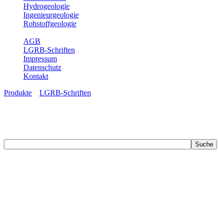
Hydrogeologie
Ingenieurgeologie
Rohstoffgeologie
Service
AGB
LGRB-Schriften
Impressum
Datenschutz
Kontakt
Produkte
»
LGRB-Schriften
LGRB-Schriften
Recherchieren Sie einzelne Artikel in unseren Veröffentlichungen mit 
zahlreichen Buchreihen. Eine Vielzahl der Hefte sind zum Download f
Zur Dokumentation seines Schaffens und zur Information des Fach
Publikationen in gedruckter Form herausgegeben. Dazu gehör(t)en Ab
(seit 2002) sowie Sonderveröffentlichungen.