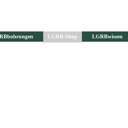
RBbohrungen
LGRB-Shop
LGRBwissen