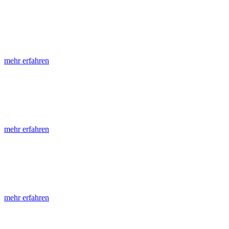
LGRB-Informationen
Die seit 1990 publizierten LGRB-Informationen beinhalten eine Samml
mehr erfahren
LGRB-Fachberichte
LGRB-Fachberichte sind, beginnend im Jahr 2002, einfach strukturier
mehr erfahren
Jahreshefte
Die Jahreshefte des LGRB, beginnend im Jahr 1955, zeigen in jeder A
mehr erfahren
Abhandlungen