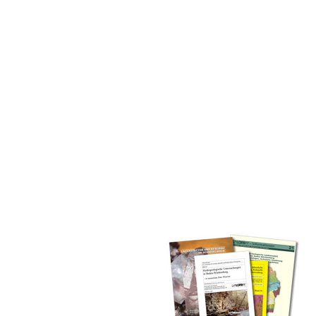
inden Sie alle Bände unserer
 Landesamt (GLA) von Beginn an
mationen (seit 1990), Fachberichte