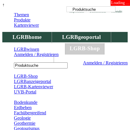
Loading ...
↑
Impressum
Datenschutz
Kontakt
Themen
Produkte
Kartenviewer
LGRBhome
LGRBgeoportal
LGRBbohrungen
LGRB-Shop
LGRBwissen
Anmelden / Registrieren
LGRBwissen
Anmelden / Registrieren
Registrierung
LGRB-Shop
LGRBanzeigeportal
LGRB-Kartenviewer
UVB-Portal
Produkte
Bodenkunde
Erdbeben
Fachübergreifend
Geologie
Geothermie
Geotourismus