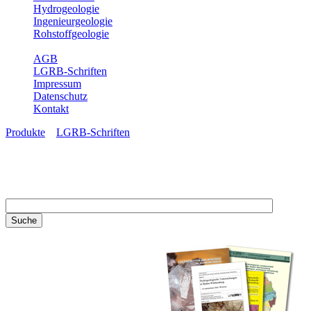
Hydrogeologie
Ingenieurgeologie
Rohstoffgeologie
Service
AGB
LGRB-Schriften
Impressum
Datenschutz
Kontakt
Produkte
»
LGRB-Schriften
LGRB-Schriften
Recherchieren Sie einzelne
Artikel in unseren
Veröffentlichungen mit obigen
Suchfeld oder stöbern Sie in
unseren Publikationsreihen. Hier
finden Sie alle Bände unserer