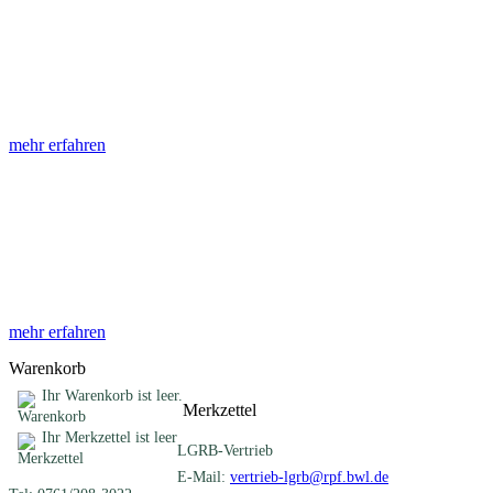
Abhandlungen
Die Abhandlungen des Geologischen Landesamtes, beginnend im
Jahr 1953, beinhalten eine Sammlung von Artikeln zu einem
gemeinsamen Fachthema ...
mehr erfahren
Sonderveröffentlichungen
Das LGRB gibt eine lose Reihe von Sonderveröffentlichungen
heraus. Diese individuell gestalteten Bücher, Broschüren oder
Online-Publikationen erstrecken sich ...
mehr erfahren
Warenkorb
Ihr Warenkorb ist leer.
Merkzettel
Ihr Merkzettel ist leer
LGRB-Vertrieb
E-Mail:
vertrieb-lgrb@rpf.bwl.de