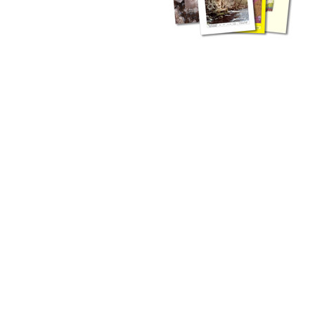
zahlreichen Buchreihen. Eine
Vielzahl der Hefte sind zum
Download freigegeben, andere
können Sie direkt bestellen.
Zur Dokumentation seines
Schaffens und zur Information
des Fachpublikums hat das
LGRB bzw. dessen
Vorgängerbehörde Geologisches
Landesamt (GLA) von Beginn an
Publikationen in gedruckter Form
herausgegeben. Dazu gehör(t)en
Abhandlungen (1953 bis 2002),
Jahreshefte (1955 bis 2004),
LGRB-Informationen (seit 1990),
Fachberichte (seit 2002) sowie
Sonderveröffentlichungen.
LGRB-Informationen
Die seit 1990 publizierten LGRB-Informationen beinhalten eine
Sammlung von Artikeln oder Beiträgen und erstrecken sich über