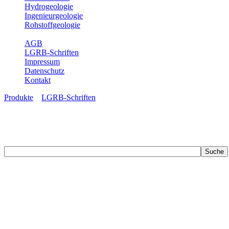
Hydrogeologie
Ingenieurgeologie
Rohstoffgeologie
Service
AGB
LGRB-Schriften
Impressum
Datenschutz
Kontakt
Produkte
»
LGRB-Schriften
LGRB-Schriften
Recherchieren Sie einzelne Artikel in unseren Veröffentlichungen mit 
zahlreichen Buchreihen. Eine Vielzahl der Hefte sind zum Download f
Zur Dokumentation seines Schaffens und zur Information des Fach
Publikationen in gedruckter Form herausgegeben. Dazu gehör(t)en Ab
(seit 2002) sowie Sonderveröffentlichungen.