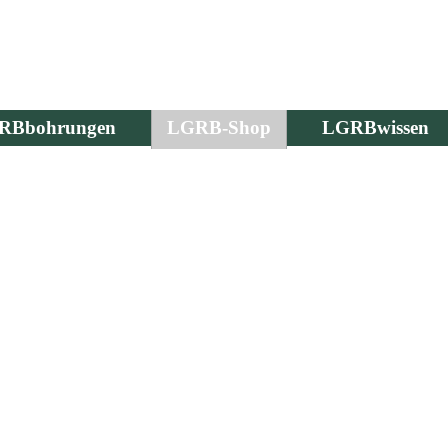
RBbohrungen
LGRB-Shop
LGRBwissen