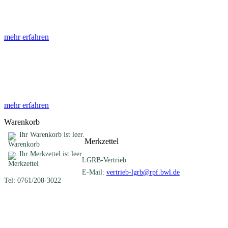
Die Abhandlungen des Geologischen Landesamtes, beginnend im Jahr
mehr erfahren
Sonderveröffentlichungen
Das LGRB gibt eine lose Reihe von Sonderveröffentlichungen heraus. D
mehr erfahren
Warenkorb
Ihr Warenkorb ist leer.
Merkzettel
Ihr Merkzettel ist leer
LGRB-Vertrieb
E-Mail:
vertrieb-lgrb@rpf.bwl.de
Tel: 0761/208-3022