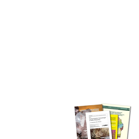
inden Sie alle Bände unserer
 Landesamt (GLA) von Beginn an
mationen (seit 1990), Fachberichte