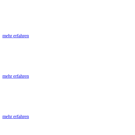
LGRB-Informationen
Die seit 1990 publizierten LGRB-Informationen beinhalten eine Samml
mehr erfahren
LGRB-Fachberichte
LGRB-Fachberichte sind, beginnend im Jahr 2002, einfach strukturier
mehr erfahren
Jahreshefte
Die Jahreshefte des LGRB, beginnend im Jahr 1955, zeigen in jeder A
mehr erfahren
Abhandlungen