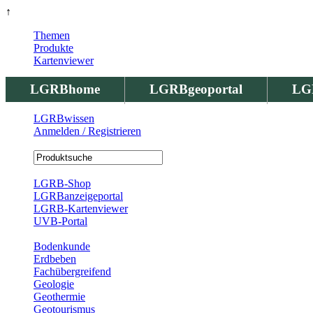
↑
Themen
Produkte
Kartenviewer
LGRBhome
LGRBgeoportal
LG
LGRBwissen
Anmelden / Registrieren
Registrierung
LGRB-Shop
LGRBanzeigeportal
LGRB-Kartenviewer
UVB-Portal
Produkte
Bodenkunde
Erdbeben
Fachübergreifend
Geologie
Geothermie
Geotourismus