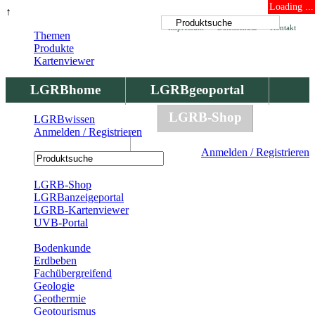
Loading ...
↑
Impressum
Datenschutz
Kontakt
Themen
Produkte
Kartenviewer
LGRBhome
LGRBgeoportal
LGRBbohrungen
LGRB-Shop
LGRBwissen
Anmelden / Registrieren
LGRBwissen
Anmelden / Registrieren
Registrierung
LGRB-Shop
LGRBanzeigeportal
LGRB-Kartenviewer
UVB-Portal
Produkte
Bodenkunde
Erdbeben
Fachübergreifend
Geologie
Geothermie
Geotourismus