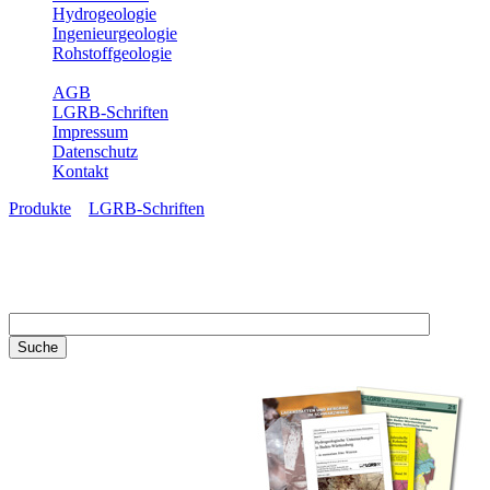
Hydrogeologie
Ingenieurgeologie
Rohstoffgeologie
Service
AGB
LGRB-Schriften
Impressum
Datenschutz
Kontakt
Produkte
»
LGRB-Schriften
LGRB-Schriften
Recherchieren Sie einzelne
Artikel in unseren
Veröffentlichungen mit obigen
Suchfeld oder stöbern Sie in
unseren Publikationsreihen. Hier
finden Sie alle Bände unserer