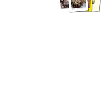
zahlreichen Buchreihen. Eine
Vielzahl der Hefte sind zum
Download freigegeben, andere
können Sie direkt bestellen.
Zur Dokumentation seines
Schaffens und zur Information
des Fachpublikums hat das
LGRB bzw. dessen
Vorgängerbehörde Geologisches
Landesamt (GLA) von Beginn an
Publikationen in gedruckter Form
herausgegeben. Dazu gehör(t)en
Abhandlungen (1953 bis 2002),
Jahreshefte (1955 bis 2004),
LGRB-Informationen (seit 1990),
Fachberichte (seit 2002) sowie
Sonderveröffentlichungen.
LGRB-Informationen
Die seit 1990 publizierten LGRB-Informationen beinhalten eine
Sammlung von Artikeln oder Beiträgen und erstrecken sich über