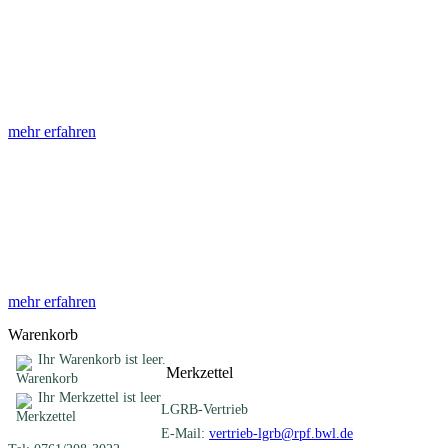
Abhandlungen
Die Abhandlungen des Geologischen Landesamtes, beginnend im
Jahr 1953, beinhalten eine Sammlung von Artikeln zu einem
gemeinsamen Fachthema ...
mehr erfahren
Sonderveröffentlichungen
Das LGRB gibt eine lose Reihe von Sonderveröffentlichungen
heraus. Diese individuell gestalteten Bücher, Broschüren oder
Online-Publikationen erstrecken sich ...
mehr erfahren
Warenkorb
Ihr Warenkorb ist leer.
Merkzettel
Ihr Merkzettel ist leer
LGRB-Vertrieb
E-Mail:
vertrieb-lgrb@rpf.bwl.de