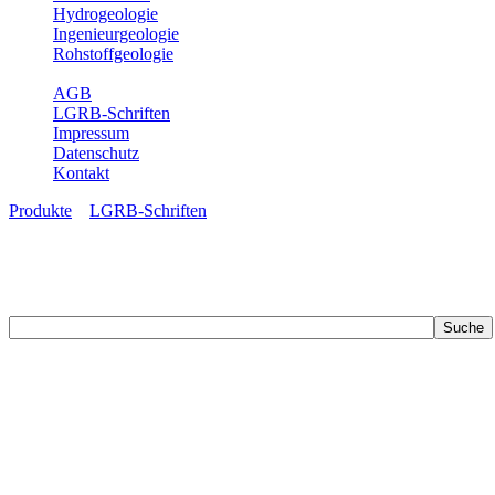
Hydrogeologie
Ingenieurgeologie
Rohstoffgeologie
Service
AGB
LGRB-Schriften
Impressum
Datenschutz
Kontakt
Produkte
»
LGRB-Schriften
LGRB-Schriften
Recherchieren Sie einzelne Artikel in unseren Veröffentlichungen mit 
zahlreichen Buchreihen. Eine Vielzahl der Hefte sind zum Download f
Zur Dokumentation seines Schaffens und zur Information des Fach
Publikationen in gedruckter Form herausgegeben. Dazu gehör(t)en Ab
(seit 2002) sowie Sonderveröffentlichungen.