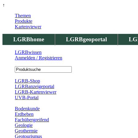
↑
Themen
Produkte
Kartenviewer
LGRBhome
LGRBgeoportal
LG
LGRBwissen
Anmelden / Registrieren
Registrierung
LGRB-Shop
LGRBanzeigeportal
LGRB-Kartenviewer
UVB-Portal
Produkte
Bodenkunde
Erdbeben
Fachübergreifend
Geologie
Geothermie
Geotourismus