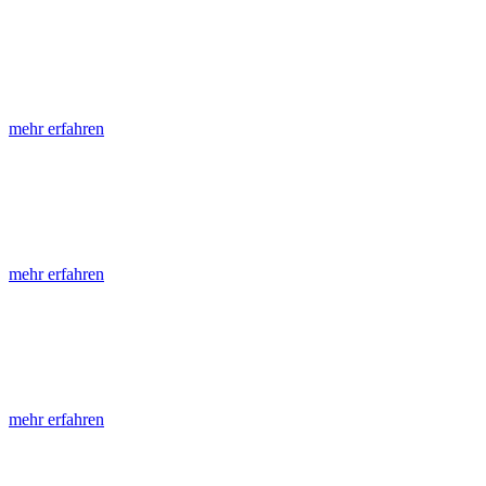
LGRB-Informationen
Die seit 1990 publizierten LGRB-Informationen beinhalten eine Samml
mehr erfahren
LGRB-Fachberichte
LGRB-Fachberichte sind, beginnend im Jahr 2002, einfach strukturier
mehr erfahren
Jahreshefte
Die Jahreshefte des LGRB, beginnend im Jahr 1955, zeigen in jeder A
mehr erfahren
Abhandlungen