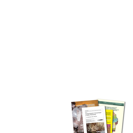
inden Sie alle Bände unserer
 Landesamt (GLA) von Beginn an
mationen (seit 1990), Fachberichte