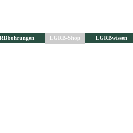
RBbohrungen
LGRB-Shop
LGRBwissen