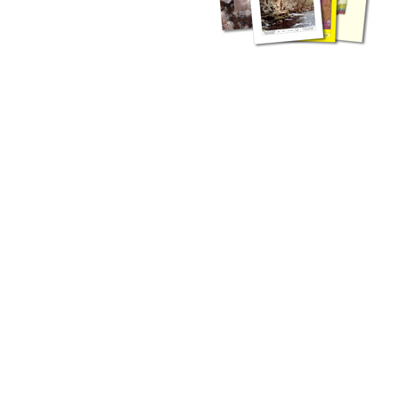
zahlreichen Buchreihen. Eine
Vielzahl der Hefte sind zum
Download freigegeben, andere
können Sie direkt bestellen.
Zur Dokumentation seines
Schaffens und zur Information
des Fachpublikums hat das
LGRB bzw. dessen
Vorgängerbehörde Geologisches
Landesamt (GLA) von Beginn an
Publikationen in gedruckter Form
herausgegeben. Dazu gehör(t)en
Abhandlungen (1953 bis 2002),
Jahreshefte (1955 bis 2004),
LGRB-Informationen (seit 1990),
Fachberichte (seit 2002) sowie
Sonderveröffentlichungen.
LGRB-Informationen
Die seit 1990 publizierten LGRB-Informationen beinhalten eine
Sammlung von Artikeln oder Beiträgen und erstrecken sich über