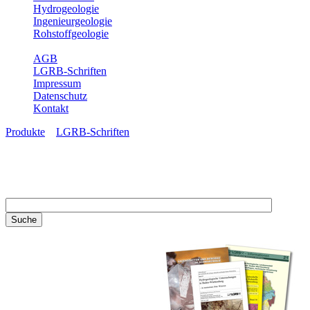
Hydrogeologie
Ingenieurgeologie
Rohstoffgeologie
Service
AGB
LGRB-Schriften
Impressum
Datenschutz
Kontakt
Produkte
»
LGRB-Schriften
LGRB-Schriften
Recherchieren Sie einzelne
Artikel in unseren
Veröffentlichungen mit obigen
Suchfeld oder stöbern Sie in
unseren Publikationsreihen. Hier
finden Sie alle Bände unserer