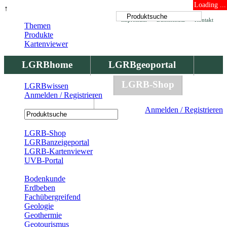
Loading ...
↑
Impressum
Datenschutz
Kontakt
Themen
Produkte
Kartenviewer
LGRBhome
LGRBgeoportal
LGRBbohrungen
LGRB-Shop
LGRBwissen
Anmelden / Registrieren
LGRBwissen
Anmelden / Registrieren
Registrierung
LGRB-Shop
LGRBanzeigeportal
LGRB-Kartenviewer
UVB-Portal
Produkte
Bodenkunde
Erdbeben
Fachübergreifend
Geologie
Geothermie
Geotourismus