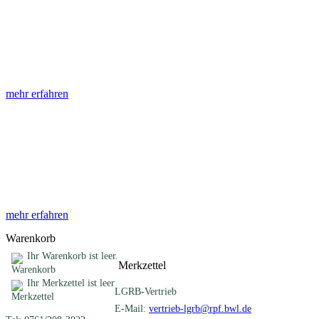
Abhandlungen
Die Abhandlungen des Geologischen Landesamtes, beginnend im
Jahr 1953, beinhalten eine Sammlung von Artikeln zu einem
gemeinsamen Fachthema ...
mehr erfahren
Sonderveröffentlichungen
Das LGRB gibt eine lose Reihe von Sonderveröffentlichungen
heraus. Diese individuell gestalteten Bücher, Broschüren oder
Online-Publikationen erstrecken sich ...
mehr erfahren
Warenkorb
Ihr Warenkorb ist leer.
Merkzettel
Ihr Merkzettel ist leer
LGRB-Vertrieb
E-Mail:
vertrieb-lgrb@rpf.bwl.de