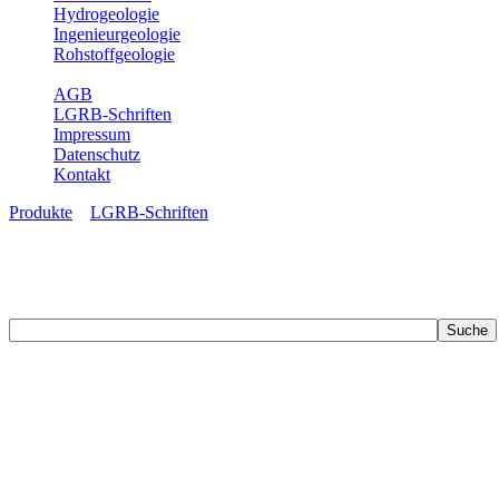
Hydrogeologie
Ingenieurgeologie
Rohstoffgeologie
Service
AGB
LGRB-Schriften
Impressum
Datenschutz
Kontakt
Produkte
»
LGRB-Schriften
LGRB-Schriften
Recherchieren Sie einzelne Artikel in unseren Veröffentlichungen mit 
zahlreichen Buchreihen. Eine Vielzahl der Hefte sind zum Download f
Zur Dokumentation seines Schaffens und zur Information des Fach
Publikationen in gedruckter Form herausgegeben. Dazu gehör(t)en Ab
(seit 2002) sowie Sonderveröffentlichungen.