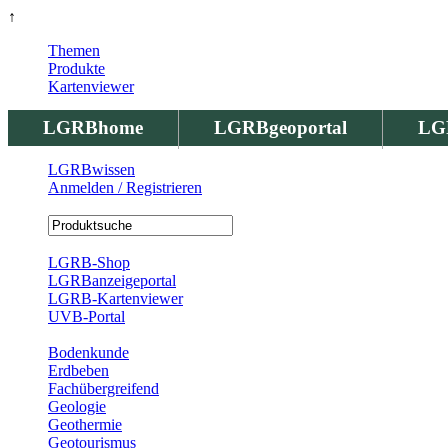
↑
Themen
Produkte
Kartenviewer
LGRBhome
LGRBgeoportal
LG
LGRBwissen
Anmelden / Registrieren
Registrierung
LGRB-Shop
LGRBanzeigeportal
LGRB-Kartenviewer
UVB-Portal
Produkte
Bodenkunde
Erdbeben
Fachübergreifend
Geologie
Geothermie
Geotourismus