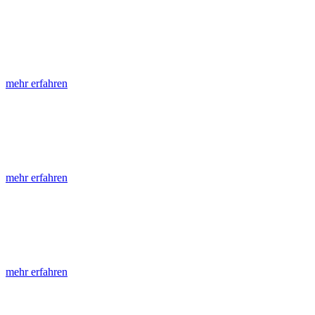
LGRB-Informationen
Die seit 1990 publizierten LGRB-Informationen beinhalten eine Samml
mehr erfahren
LGRB-Fachberichte
LGRB-Fachberichte sind, beginnend im Jahr 2002, einfach strukturier
mehr erfahren
Jahreshefte
Die Jahreshefte des LGRB, beginnend im Jahr 1955, zeigen in jeder A
mehr erfahren
Abhandlungen