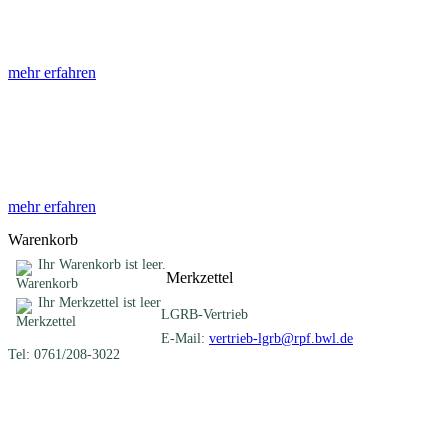
Die Abhandlungen des Geologischen Landesamtes, beginnend im Jahr
mehr erfahren
Sonderveröffentlichungen
Das LGRB gibt eine lose Reihe von Sonderveröffentlichungen heraus. D
mehr erfahren
Warenkorb
Ihr Warenkorb ist leer.
Merkzettel
Ihr Merkzettel ist leer
LGRB-Vertrieb
E-Mail:
vertrieb-lgrb@rpf.bwl.de
Tel: 0761/208-3022