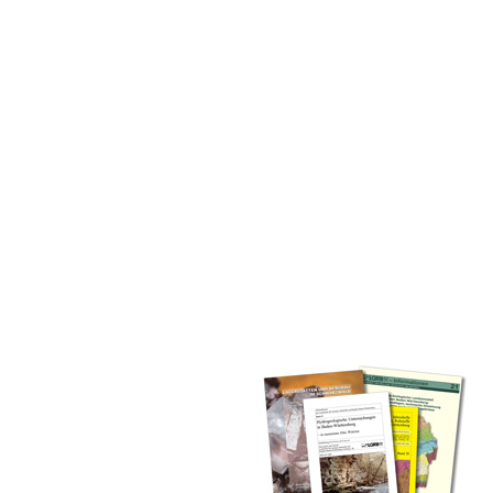
inden Sie alle Bände unserer
 Landesamt (GLA) von Beginn an
mationen (seit 1990), Fachberichte