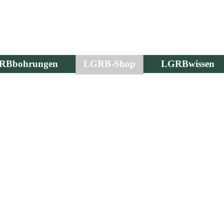
RBbohrungen
LGRB-Shop
LGRBwissen