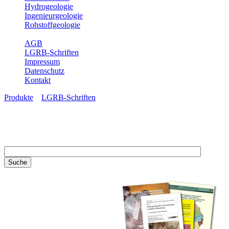
Hydrogeologie
Ingenieurgeologie
Rohstoffgeologie
Service
AGB
LGRB-Schriften
Impressum
Datenschutz
Kontakt
Produkte
»
LGRB-Schriften
LGRB-Schriften
Recherchieren Sie einzelne
Artikel in unseren
Veröffentlichungen mit obigen
Suchfeld oder stöbern Sie in
unseren Publikationsreihen. Hier
finden Sie alle Bände unserer