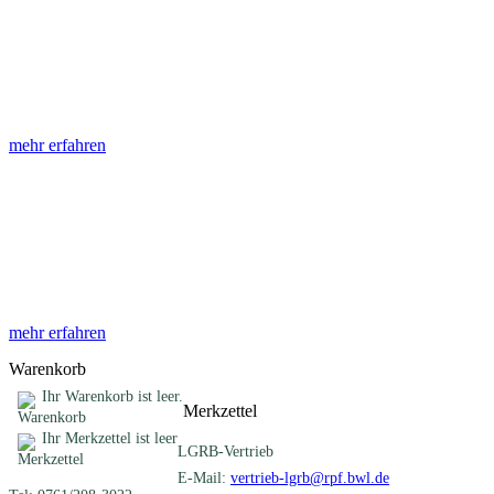
Abhandlungen
Die Abhandlungen des Geologischen Landesamtes, beginnend im
Jahr 1953, beinhalten eine Sammlung von Artikeln zu einem
gemeinsamen Fachthema ...
mehr erfahren
Sonderveröffentlichungen
Das LGRB gibt eine lose Reihe von Sonderveröffentlichungen
heraus. Diese individuell gestalteten Bücher, Broschüren oder
Online-Publikationen erstrecken sich ...
mehr erfahren
Warenkorb
Ihr Warenkorb ist leer.
Merkzettel
Ihr Merkzettel ist leer
LGRB-Vertrieb
E-Mail:
vertrieb-lgrb@rpf.bwl.de