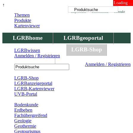
Loading ...
↑
Impressum
Datenschutz
Kontakt
Themen
Produkte
Kartenviewer
LGRBhome
LGRBgeoportal
LGRBbohrungen
LGRB-Shop
LGRBwissen
Anmelden / Registrieren
LGRBwissen
Anmelden / Registrieren
Registrierung
LGRB-Shop
LGRBanzeigeportal
LGRB-Kartenviewer
UVB-Portal
Produkte
Bodenkunde
Erdbeben
Fachübergreifend
Geologie
Geothermie
Geotourismus