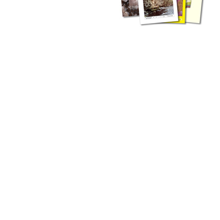
zahlreichen Buchreihen. Eine
Vielzahl der Hefte sind zum
Download freigegeben, andere
können Sie direkt bestellen.
Zur Dokumentation seines
Schaffens und zur Information
des Fachpublikums hat das
LGRB bzw. dessen
Vorgängerbehörde Geologisches
Landesamt (GLA) von Beginn an
Publikationen in gedruckter Form
herausgegeben. Dazu gehör(t)en
Abhandlungen (1953 bis 2002),
Jahreshefte (1955 bis 2004),
LGRB-Informationen (seit 1990),
Fachberichte (seit 2002) sowie
Sonderveröffentlichungen.
LGRB-Informationen
Die seit 1990 publizierten LGRB-Informationen beinhalten eine
Sammlung von Artikeln oder Beiträgen und erstrecken sich über