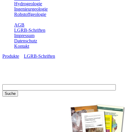
Hydrogeologie
Ingenieurgeologie
Rohstoffgeologie
Service
AGB
LGRB-Schriften
Impressum
Datenschutz
Kontakt
Produkte
»
LGRB-Schriften
LGRB-Schriften
Recherchieren Sie einzelne
Artikel in unseren
Veröffentlichungen mit obigen
Suchfeld oder stöbern Sie in
unseren Publikationsreihen. Hier
finden Sie alle Bände unserer