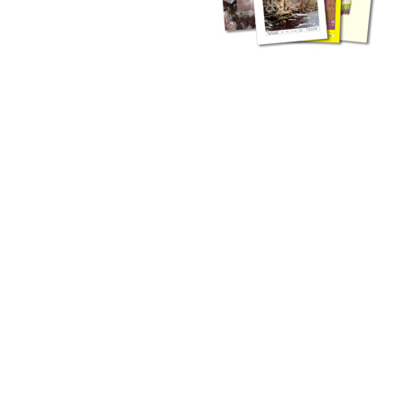
zahlreichen Buchreihen. Eine
Vielzahl der Hefte sind zum
Download freigegeben, andere
können Sie direkt bestellen.
Zur Dokumentation seines
Schaffens und zur Information
des Fachpublikums hat das
LGRB bzw. dessen
Vorgängerbehörde Geologisches
Landesamt (GLA) von Beginn an
Publikationen in gedruckter Form
herausgegeben. Dazu gehör(t)en
Abhandlungen (1953 bis 2002),
Jahreshefte (1955 bis 2004),
LGRB-Informationen (seit 1990),
Fachberichte (seit 2002) sowie
Sonderveröffentlichungen.
LGRB-Informationen
Die seit 1990 publizierten LGRB-Informationen beinhalten eine
Sammlung von Artikeln oder Beiträgen und erstrecken sich über