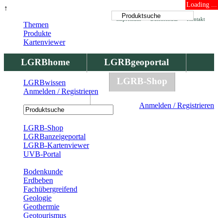
Loading ...
↑
Impressum
Datenschutz
Kontakt
Themen
Produkte
Kartenviewer
LGRBhome
LGRBgeoportal
LGRBbohrungen
LGRB-Shop
LGRBwissen
Anmelden / Registrieren
LGRBwissen
Anmelden / Registrieren
Registrierung
LGRB-Shop
LGRBanzeigeportal
LGRB-Kartenviewer
UVB-Portal
Produkte
Bodenkunde
Erdbeben
Fachübergreifend
Geologie
Geothermie
Geotourismus