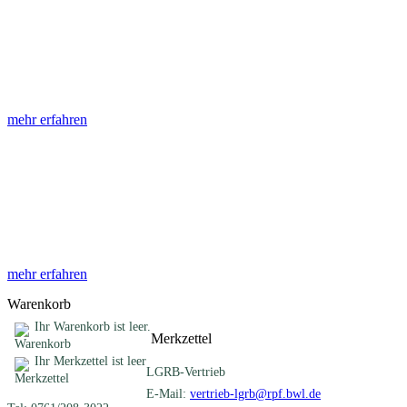
Abhandlungen
Die Abhandlungen des Geologischen Landesamtes, beginnend im
Jahr 1953, beinhalten eine Sammlung von Artikeln zu einem
gemeinsamen Fachthema ...
mehr erfahren
Sonderveröffentlichungen
Das LGRB gibt eine lose Reihe von Sonderveröffentlichungen
heraus. Diese individuell gestalteten Bücher, Broschüren oder
Online-Publikationen erstrecken sich ...
mehr erfahren
Warenkorb
Ihr Warenkorb ist leer.
Merkzettel
Ihr Merkzettel ist leer
LGRB-Vertrieb
E-Mail:
vertrieb-lgrb@rpf.bwl.de