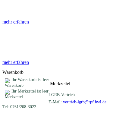
Die Abhandlungen des Geologischen Landesamtes, beginnend im Jahr
mehr erfahren
Sonderveröffentlichungen
Das LGRB gibt eine lose Reihe von Sonderveröffentlichungen heraus. D
mehr erfahren
Warenkorb
Ihr Warenkorb ist leer.
Merkzettel
Ihr Merkzettel ist leer
LGRB-Vertrieb
E-Mail:
vertrieb-lgrb@rpf.bwl.de
Tel: 0761/208-3022