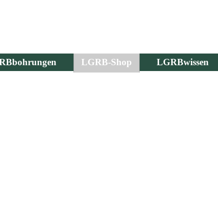
RBbohrungen
LGRB-Shop
LGRBwissen