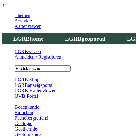
↑
Themen
Produkte
Kartenviewer
LGRBhome
LGRBgeoportal
LG
LGRBwissen
Anmelden / Registrieren
Registrierung
LGRB-Shop
LGRBanzeigeportal
LGRB-Kartenviewer
UVB-Portal
Produkte
Bodenkunde
Erdbeben
Fachübergreifend
Geologie
Geothermie
Geotourismus