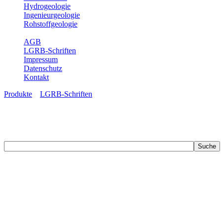
Hydrogeologie
Ingenieurgeologie
Rohstoffgeologie
Service
AGB
LGRB-Schriften
Impressum
Datenschutz
Kontakt
Produkte
»
LGRB-Schriften
LGRB-Schriften
Recherchieren Sie einzelne Artikel in unseren Veröffentlichungen mit 
zahlreichen Buchreihen. Eine Vielzahl der Hefte sind zum Download f
Zur Dokumentation seines Schaffens und zur Information des Fach
Publikationen in gedruckter Form herausgegeben. Dazu gehör(t)en Ab
(seit 2002) sowie Sonderveröffentlichungen.