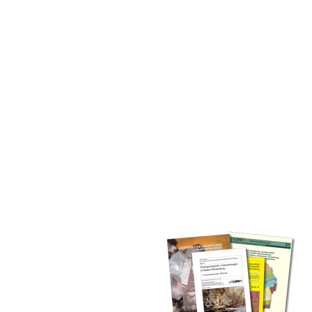
inden Sie alle Bände unserer
 Landesamt (GLA) von Beginn an
mationen (seit 1990), Fachberichte