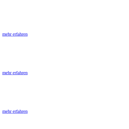
LGRB-Informationen
Die seit 1990 publizierten LGRB-Informationen beinhalten eine Samml
mehr erfahren
LGRB-Fachberichte
LGRB-Fachberichte sind, beginnend im Jahr 2002, einfach strukturier
mehr erfahren
Jahreshefte
Die Jahreshefte des LGRB, beginnend im Jahr 1955, zeigen in jeder A
mehr erfahren
Abhandlungen