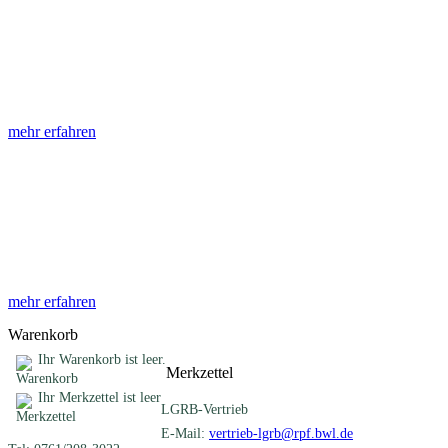
Abhandlungen
Die Abhandlungen des Geologischen Landesamtes, beginnend im
Jahr 1953, beinhalten eine Sammlung von Artikeln zu einem
gemeinsamen Fachthema ...
mehr erfahren
Sonderveröffentlichungen
Das LGRB gibt eine lose Reihe von Sonderveröffentlichungen
heraus. Diese individuell gestalteten Bücher, Broschüren oder
Online-Publikationen erstrecken sich ...
mehr erfahren
Warenkorb
Ihr Warenkorb ist leer.
Merkzettel
Ihr Merkzettel ist leer
LGRB-Vertrieb
E-Mail:
vertrieb-lgrb@rpf.bwl.de