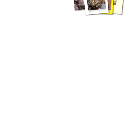
zahlreichen Buchreihen. Eine
Vielzahl der Hefte sind zum
Download freigegeben, andere
können Sie direkt bestellen.
Zur Dokumentation seines
Schaffens und zur Information
des Fachpublikums hat das
LGRB bzw. dessen
Vorgängerbehörde Geologisches
Landesamt (GLA) von Beginn an
Publikationen in gedruckter Form
herausgegeben. Dazu gehör(t)en
Abhandlungen (1953 bis 2002),
Jahreshefte (1955 bis 2004),
LGRB-Informationen (seit 1990),
Fachberichte (seit 2002) sowie
Sonderveröffentlichungen.
LGRB-Informationen
Die seit 1990 publizierten LGRB-Informationen beinhalten eine
Sammlung von Artikeln oder Beiträgen und erstrecken sich über