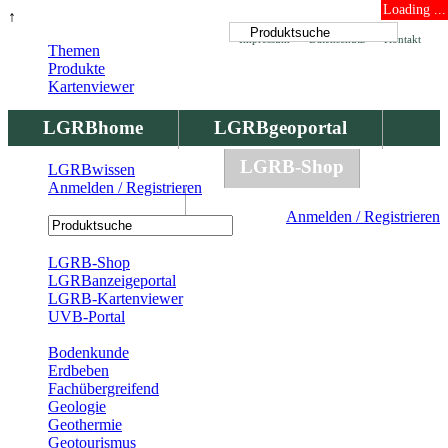
Loading ...
↑
Impressum
Datenschutz
Kontakt
Themen
Produkte
Kartenviewer
LGRBhome
LGRBgeoportal
LGRBbohrungen
LGRB-Shop
LGRBwissen
Anmelden / Registrieren
LGRBwissen
Anmelden / Registrieren
Registrierung
LGRB-Shop
LGRBanzeigeportal
LGRB-Kartenviewer
UVB-Portal
Produkte
Bodenkunde
Erdbeben
Fachübergreifend
Geologie
Geothermie
Geotourismus