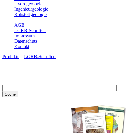
Hydrogeologie
Ingenieurgeologie
Rohstoffgeologie
Service
AGB
LGRB-Schriften
Impressum
Datenschutz
Kontakt
Produkte
»
LGRB-Schriften
LGRB-Schriften
Recherchieren Sie einzelne
Artikel in unseren
Veröffentlichungen mit obigen
Suchfeld oder stöbern Sie in
unseren Publikationsreihen. Hier
finden Sie alle Bände unserer