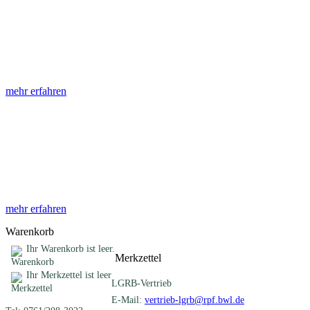
Abhandlungen
Die Abhandlungen des Geologischen Landesamtes, beginnend im
Jahr 1953, beinhalten eine Sammlung von Artikeln zu einem
gemeinsamen Fachthema ...
mehr erfahren
Sonderveröffentlichungen
Das LGRB gibt eine lose Reihe von Sonderveröffentlichungen
heraus. Diese individuell gestalteten Bücher, Broschüren oder
Online-Publikationen erstrecken sich ...
mehr erfahren
Warenkorb
Ihr Warenkorb ist leer.
Merkzettel
Ihr Merkzettel ist leer
LGRB-Vertrieb
E-Mail:
vertrieb-lgrb@rpf.bwl.de