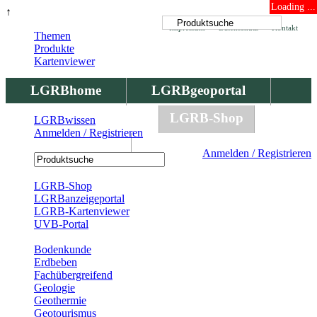
Loading ...
↑
Impressum
Datenschutz
Kontakt
Themen
Produkte
Kartenviewer
LGRBhome
LGRBgeoportal
LGRBbohrungen
LGRB-Shop
LGRBwissen
Anmelden / Registrieren
LGRBwissen
Anmelden / Registrieren
Registrierung
LGRB-Shop
LGRBanzeigeportal
LGRB-Kartenviewer
UVB-Portal
Produkte
Bodenkunde
Erdbeben
Fachübergreifend
Geologie
Geothermie
Geotourismus