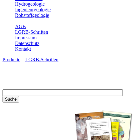
Hydrogeologie
Ingenieurgeologie
Rohstoffgeologie
Service
AGB
LGRB-Schriften
Impressum
Datenschutz
Kontakt
Produkte
»
LGRB-Schriften
LGRB-Schriften
Recherchieren Sie einzelne
Artikel in unseren
Veröffentlichungen mit obigen
Suchfeld oder stöbern Sie in
unseren Publikationsreihen. Hier
finden Sie alle Bände unserer