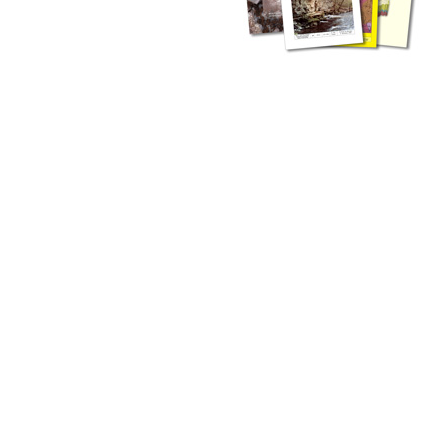
zahlreichen Buchreihen. Eine
Vielzahl der Hefte sind zum
Download freigegeben, andere
können Sie direkt bestellen.
Zur Dokumentation seines
Schaffens und zur Information
des Fachpublikums hat das
LGRB bzw. dessen
Vorgängerbehörde Geologisches
Landesamt (GLA) von Beginn an
Publikationen in gedruckter Form
herausgegeben. Dazu gehör(t)en
Abhandlungen (1953 bis 2002),
Jahreshefte (1955 bis 2004),
LGRB-Informationen (seit 1990),
Fachberichte (seit 2002) sowie
Sonderveröffentlichungen.
LGRB-Informationen
Die seit 1990 publizierten LGRB-Informationen beinhalten eine
Sammlung von Artikeln oder Beiträgen und erstrecken sich über