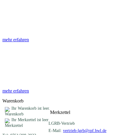
Abhandlungen
Die Abhandlungen des Geologischen Landesamtes, beginnend im
Jahr 1953, beinhalten eine Sammlung von Artikeln zu einem
gemeinsamen Fachthema ...
mehr erfahren
Sonderveröffentlichungen
Das LGRB gibt eine lose Reihe von Sonderveröffentlichungen
heraus. Diese individuell gestalteten Bücher, Broschüren oder
Online-Publikationen erstrecken sich ...
mehr erfahren
Warenkorb
Ihr Warenkorb ist leer.
Merkzettel
Ihr Merkzettel ist leer
LGRB-Vertrieb
E-Mail:
vertrieb-lgrb@rpf.bwl.de