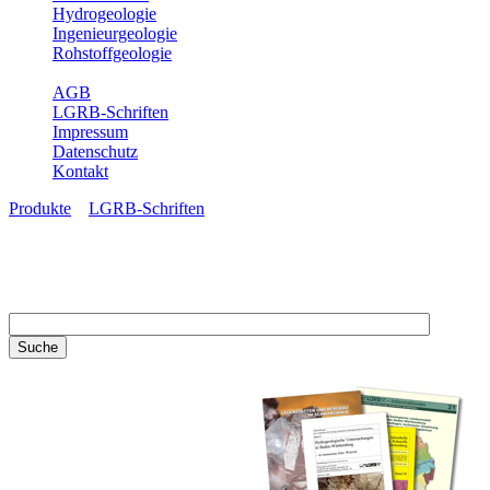
Hydrogeologie
Ingenieurgeologie
Rohstoffgeologie
Service
AGB
LGRB-Schriften
Impressum
Datenschutz
Kontakt
Produkte
»
LGRB-Schriften
LGRB-Schriften
Recherchieren Sie einzelne
Artikel in unseren
Veröffentlichungen mit obigen
Suchfeld oder stöbern Sie in
unseren Publikationsreihen. Hier
finden Sie alle Bände unserer