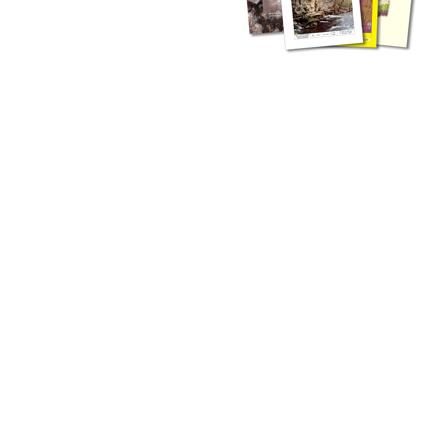
zahlreichen Buchreihen. Eine
Vielzahl der Hefte sind zum
Download freigegeben, andere
können Sie direkt bestellen.
Zur Dokumentation seines
Schaffens und zur Information
des Fachpublikums hat das
LGRB bzw. dessen
Vorgängerbehörde Geologisches
Landesamt (GLA) von Beginn an
Publikationen in gedruckter Form
herausgegeben. Dazu gehör(t)en
Abhandlungen (1953 bis 2002),
Jahreshefte (1955 bis 2004),
LGRB-Informationen (seit 1990),
Fachberichte (seit 2002) sowie
Sonderveröffentlichungen.
LGRB-Informationen
Die seit 1990 publizierten LGRB-Informationen beinhalten eine
Sammlung von Artikeln oder Beiträgen und erstrecken sich über