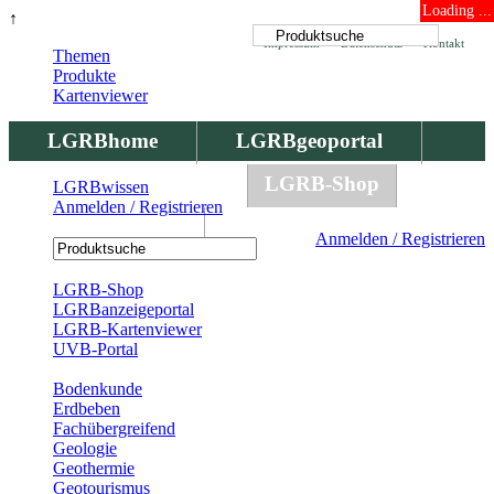
Loading ...
↑
Impressum
Datenschutz
Kontakt
Themen
Produkte
Kartenviewer
LGRBhome
LGRBgeoportal
LGRBbohrungen
LGRB-Shop
LGRBwissen
Anmelden / Registrieren
LGRBwissen
Anmelden / Registrieren
Registrierung
LGRB-Shop
LGRBanzeigeportal
LGRB-Kartenviewer
UVB-Portal
Produkte
Bodenkunde
Erdbeben
Fachübergreifend
Geologie
Geothermie
Geotourismus