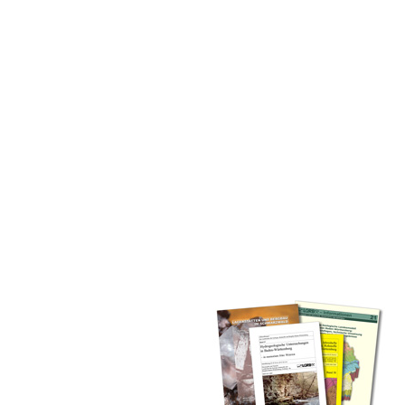
inden Sie alle Bände unserer
 Landesamt (GLA) von Beginn an
mationen (seit 1990), Fachberichte