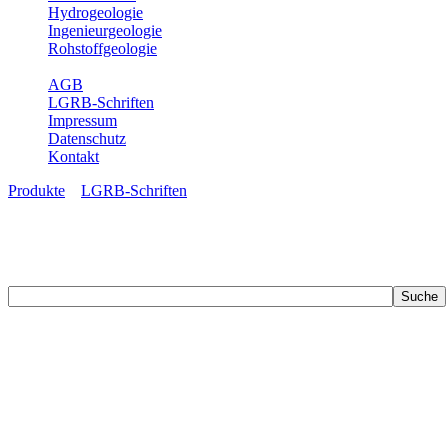
Hydrogeologie
Ingenieurgeologie
Rohstoffgeologie
Service
AGB
LGRB-Schriften
Impressum
Datenschutz
Kontakt
Produkte
»
LGRB-Schriften
LGRB-Schriften
Recherchieren Sie einzelne Artikel in unseren Veröffentlichungen mit 
zahlreichen Buchreihen. Eine Vielzahl der Hefte sind zum Download f
Zur Dokumentation seines Schaffens und zur Information des Fach
Publikationen in gedruckter Form herausgegeben. Dazu gehör(t)en Ab
(seit 2002) sowie Sonderveröffentlichungen.