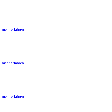
LGRB-Informationen
Die seit 1990 publizierten LGRB-Informationen beinhalten eine Samml
mehr erfahren
LGRB-Fachberichte
LGRB-Fachberichte sind, beginnend im Jahr 2002, einfach strukturier
mehr erfahren
Jahreshefte
Die Jahreshefte des LGRB, beginnend im Jahr 1955, zeigen in jeder A
mehr erfahren
Abhandlungen