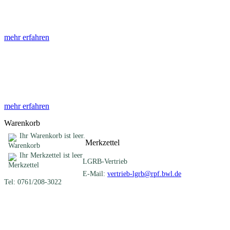
Die Abhandlungen des Geologischen Landesamtes, beginnend im Jahr
mehr erfahren
Sonderveröffentlichungen
Das LGRB gibt eine lose Reihe von Sonderveröffentlichungen heraus. D
mehr erfahren
Warenkorb
Ihr Warenkorb ist leer.
Merkzettel
Ihr Merkzettel ist leer
LGRB-Vertrieb
E-Mail:
vertrieb-lgrb@rpf.bwl.de
Tel: 0761/208-3022