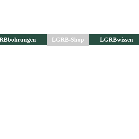
RBbohrungen
LGRB-Shop
LGRBwissen