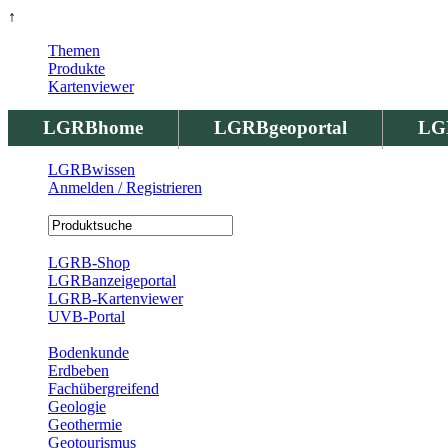
↑
Themen
Produkte
Kartenviewer
LGRBhome
LGRBgeoportal
LG
LGRBwissen
Anmelden / Registrieren
Registrierung
LGRB-Shop
LGRBanzeigeportal
LGRB-Kartenviewer
UVB-Portal
Produkte
Bodenkunde
Erdbeben
Fachübergreifend
Geologie
Geothermie
Geotourismus