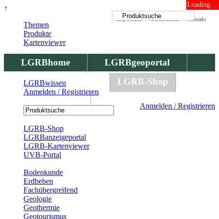
Loading ...
↑
Impressum
Datenschutz
Kontakt
Themen
Produkte
Kartenviewer
LGRBhome
LGRBgeoportal
LGRBbohrungen
LGRB-Shop
LGRBwissen
Anmelden / Registrieren
LGRBwissen
Anmelden / Registrieren
Registrierung
LGRB-Shop
LGRBanzeigeportal
LGRB-Kartenviewer
UVB-Portal
Produkte
Bodenkunde
Erdbeben
Fachübergreifend
Geologie
Geothermie
Geotourismus