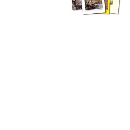
zahlreichen Buchreihen. Eine
Vielzahl der Hefte sind zum
Download freigegeben, andere
können Sie direkt bestellen.
Zur Dokumentation seines
Schaffens und zur Information
des Fachpublikums hat das
LGRB bzw. dessen
Vorgängerbehörde Geologisches
Landesamt (GLA) von Beginn an
Publikationen in gedruckter Form
herausgegeben. Dazu gehör(t)en
Abhandlungen (1953 bis 2002),
Jahreshefte (1955 bis 2004),
LGRB-Informationen (seit 1990),
Fachberichte (seit 2002) sowie
Sonderveröffentlichungen.
LGRB-Informationen
Die seit 1990 publizierten LGRB-Informationen beinhalten eine
Sammlung von Artikeln oder Beiträgen und erstrecken sich über