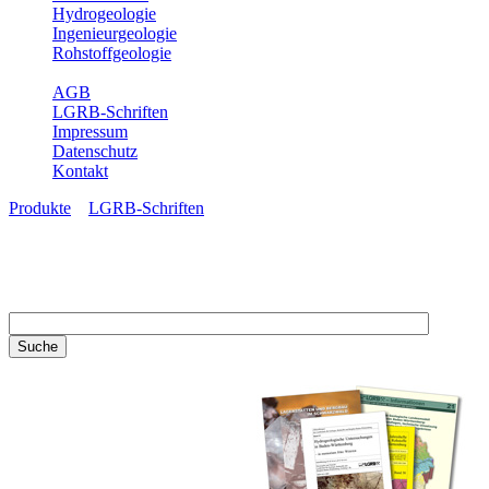
Hydrogeologie
Ingenieurgeologie
Rohstoffgeologie
Service
AGB
LGRB-Schriften
Impressum
Datenschutz
Kontakt
Produkte
»
LGRB-Schriften
LGRB-Schriften
Recherchieren Sie einzelne
Artikel in unseren
Veröffentlichungen mit obigen
Suchfeld oder stöbern Sie in
unseren Publikationsreihen. Hier
finden Sie alle Bände unserer