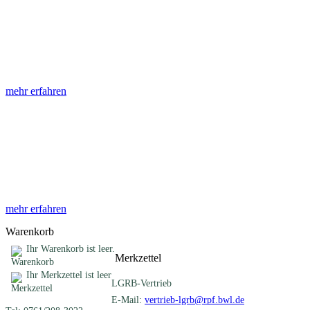
Abhandlungen
Die Abhandlungen des Geologischen Landesamtes, beginnend im
Jahr 1953, beinhalten eine Sammlung von Artikeln zu einem
gemeinsamen Fachthema ...
mehr erfahren
Sonderveröffentlichungen
Das LGRB gibt eine lose Reihe von Sonderveröffentlichungen
heraus. Diese individuell gestalteten Bücher, Broschüren oder
Online-Publikationen erstrecken sich ...
mehr erfahren
Warenkorb
Ihr Warenkorb ist leer.
Merkzettel
Ihr Merkzettel ist leer
LGRB-Vertrieb
E-Mail:
vertrieb-lgrb@rpf.bwl.de