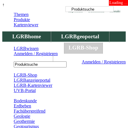
Loading ...
↑
Impressum
Datenschutz
Kontakt
Themen
Produkte
Kartenviewer
LGRBhome
LGRBgeoportal
LGRBbohrungen
LGRB-Shop
LGRBwissen
Anmelden / Registrieren
LGRBwissen
Anmelden / Registrieren
Registrierung
LGRB-Shop
LGRBanzeigeportal
LGRB-Kartenviewer
UVB-Portal
Produkte
Bodenkunde
Erdbeben
Fachübergreifend
Geologie
Geothermie
Geotourismus