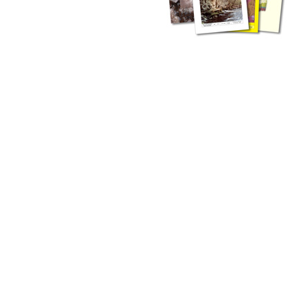
zahlreichen Buchreihen. Eine
Vielzahl der Hefte sind zum
Download freigegeben, andere
können Sie direkt bestellen.
Zur Dokumentation seines
Schaffens und zur Information
des Fachpublikums hat das
LGRB bzw. dessen
Vorgängerbehörde Geologisches
Landesamt (GLA) von Beginn an
Publikationen in gedruckter Form
herausgegeben. Dazu gehör(t)en
Abhandlungen (1953 bis 2002),
Jahreshefte (1955 bis 2004),
LGRB-Informationen (seit 1990),
Fachberichte (seit 2002) sowie
Sonderveröffentlichungen.
LGRB-Informationen
Die seit 1990 publizierten LGRB-Informationen beinhalten eine
Sammlung von Artikeln oder Beiträgen und erstrecken sich über