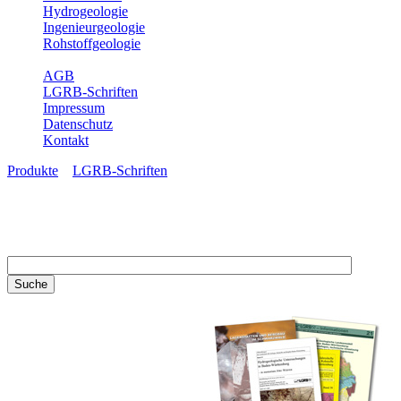
Hydrogeologie
Ingenieurgeologie
Rohstoffgeologie
Service
AGB
LGRB-Schriften
Impressum
Datenschutz
Kontakt
Produkte
»
LGRB-Schriften
LGRB-Schriften
Recherchieren Sie einzelne
Artikel in unseren
Veröffentlichungen mit obigen
Suchfeld oder stöbern Sie in
unseren Publikationsreihen. Hier
finden Sie alle Bände unserer