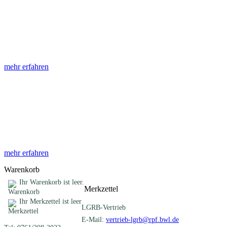
Abhandlungen
Die Abhandlungen des Geologischen Landesamtes, beginnend im
Jahr 1953, beinhalten eine Sammlung von Artikeln zu einem
gemeinsamen Fachthema ...
mehr erfahren
Sonderveröffentlichungen
Das LGRB gibt eine lose Reihe von Sonderveröffentlichungen
heraus. Diese individuell gestalteten Bücher, Broschüren oder
Online-Publikationen erstrecken sich ...
mehr erfahren
Warenkorb
Ihr Warenkorb ist leer.
Merkzettel
Ihr Merkzettel ist leer
LGRB-Vertrieb
E-Mail:
vertrieb-lgrb@rpf.bwl.de