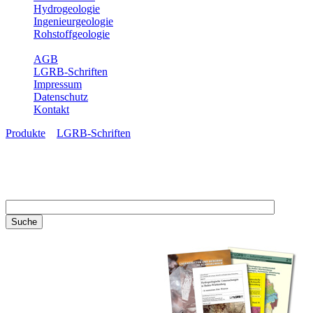
Hydrogeologie
Ingenieurgeologie
Rohstoffgeologie
Service
AGB
LGRB-Schriften
Impressum
Datenschutz
Kontakt
Produkte
»
LGRB-Schriften
LGRB-Schriften
Recherchieren Sie einzelne
Artikel in unseren
Veröffentlichungen mit obigen
Suchfeld oder stöbern Sie in
unseren Publikationsreihen. Hier
finden Sie alle Bände unserer