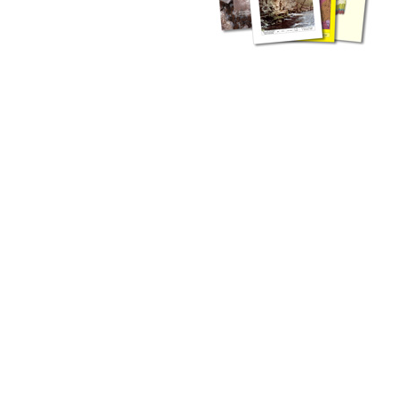
zahlreichen Buchreihen. Eine
Vielzahl der Hefte sind zum
Download freigegeben, andere
können Sie direkt bestellen.
Zur Dokumentation seines
Schaffens und zur Information
des Fachpublikums hat das
LGRB bzw. dessen
Vorgängerbehörde Geologisches
Landesamt (GLA) von Beginn an
Publikationen in gedruckter Form
herausgegeben. Dazu gehör(t)en
Abhandlungen (1953 bis 2002),
Jahreshefte (1955 bis 2004),
LGRB-Informationen (seit 1990),
Fachberichte (seit 2002) sowie
Sonderveröffentlichungen.
LGRB-Informationen
Die seit 1990 publizierten LGRB-Informationen beinhalten eine
Sammlung von Artikeln oder Beiträgen und erstrecken sich über