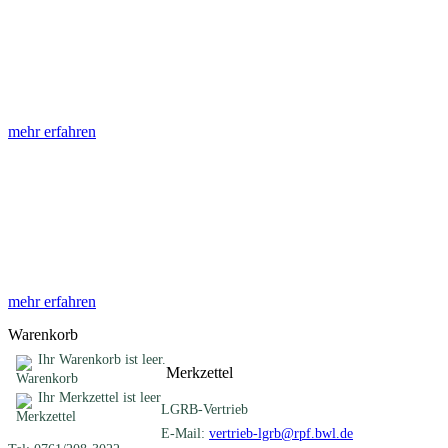
Abhandlungen
Die Abhandlungen des Geologischen Landesamtes, beginnend im
Jahr 1953, beinhalten eine Sammlung von Artikeln zu einem
gemeinsamen Fachthema ...
mehr erfahren
Sonderveröffentlichungen
Das LGRB gibt eine lose Reihe von Sonderveröffentlichungen
heraus. Diese individuell gestalteten Bücher, Broschüren oder
Online-Publikationen erstrecken sich ...
mehr erfahren
Warenkorb
Ihr Warenkorb ist leer.
Merkzettel
Ihr Merkzettel ist leer
LGRB-Vertrieb
E-Mail:
vertrieb-lgrb@rpf.bwl.de