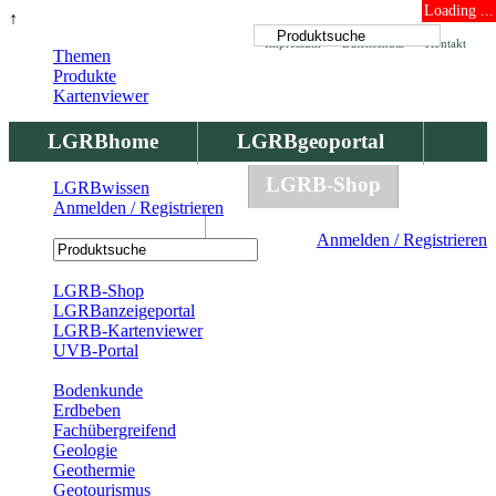
Loading ...
↑
Impressum
Datenschutz
Kontakt
Themen
Produkte
Kartenviewer
LGRBhome
LGRBgeoportal
LGRBbohrungen
LGRB-Shop
LGRBwissen
Anmelden / Registrieren
LGRBwissen
Anmelden / Registrieren
Registrierung
LGRB-Shop
LGRBanzeigeportal
LGRB-Kartenviewer
UVB-Portal
Produkte
Bodenkunde
Erdbeben
Fachübergreifend
Geologie
Geothermie
Geotourismus