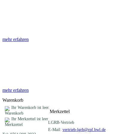
Abhandlungen
Die Abhandlungen des Geologischen Landesamtes, beginnend im
Jahr 1953, beinhalten eine Sammlung von Artikeln zu einem
gemeinsamen Fachthema ...
mehr erfahren
Sonderveröffentlichungen
Das LGRB gibt eine lose Reihe von Sonderveröffentlichungen
heraus. Diese individuell gestalteten Bücher, Broschüren oder
Online-Publikationen erstrecken sich ...
mehr erfahren
Warenkorb
Ihr Warenkorb ist leer.
Merkzettel
Ihr Merkzettel ist leer
LGRB-Vertrieb
E-Mail:
vertrieb-lgrb@rpf.bwl.de