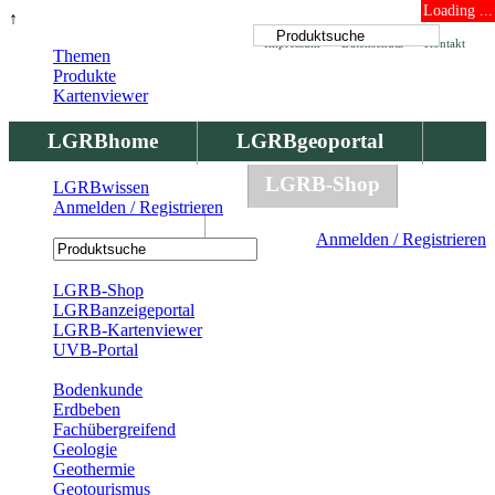
Loading ...
↑
Impressum
Datenschutz
Kontakt
Themen
Produkte
Kartenviewer
LGRBhome
LGRBgeoportal
LGRBbohrungen
LGRB-Shop
LGRBwissen
Anmelden / Registrieren
LGRBwissen
Anmelden / Registrieren
Registrierung
LGRB-Shop
LGRBanzeigeportal
LGRB-Kartenviewer
UVB-Portal
Produkte
Bodenkunde
Erdbeben
Fachübergreifend
Geologie
Geothermie
Geotourismus