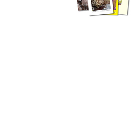
zahlreichen Buchreihen. Eine
Vielzahl der Hefte sind zum
Download freigegeben, andere
können Sie direkt bestellen.
Zur Dokumentation seines
Schaffens und zur Information
des Fachpublikums hat das
LGRB bzw. dessen
Vorgängerbehörde Geologisches
Landesamt (GLA) von Beginn an
Publikationen in gedruckter Form
herausgegeben. Dazu gehör(t)en
Abhandlungen (1953 bis 2002),
Jahreshefte (1955 bis 2004),
LGRB-Informationen (seit 1990),
Fachberichte (seit 2002) sowie
Sonderveröffentlichungen.
LGRB-Informationen
Die seit 1990 publizierten LGRB-Informationen beinhalten eine
Sammlung von Artikeln oder Beiträgen und erstrecken sich über