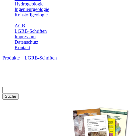
Hydrogeologie
Ingenieurgeologie
Rohstoffgeologie
Service
AGB
LGRB-Schriften
Impressum
Datenschutz
Kontakt
Produkte
»
LGRB-Schriften
LGRB-Schriften
Recherchieren Sie einzelne
Artikel in unseren
Veröffentlichungen mit obigen
Suchfeld oder stöbern Sie in
unseren Publikationsreihen. Hier
finden Sie alle Bände unserer