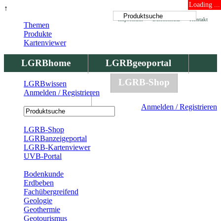
Loading ...
↑
Impressum
Datenschutz
Kontakt
Themen
Produkte
Kartenviewer
LGRBhome
LGRBgeoportal
LGRBbohrungen
LGRB-Shop
LGRBwissen
Anmelden / Registrieren
LGRBwissen
Anmelden / Registrieren
Registrierung
LGRB-Shop
LGRBanzeigeportal
LGRB-Kartenviewer
UVB-Portal
Produkte
Bodenkunde
Erdbeben
Fachübergreifend
Geologie
Geothermie
Geotourismus