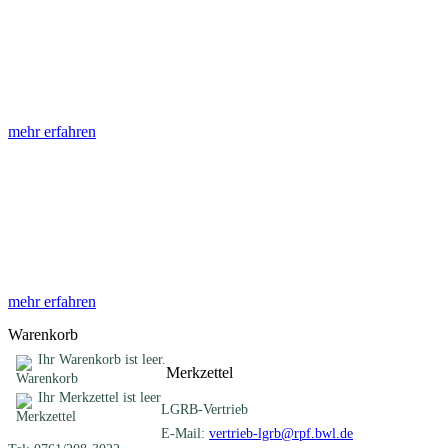
Abhandlungen
Die Abhandlungen des Geologischen Landesamtes, beginnend im
Jahr 1953, beinhalten eine Sammlung von Artikeln zu einem
gemeinsamen Fachthema ...
mehr erfahren
Sonderveröffentlichungen
Das LGRB gibt eine lose Reihe von Sonderveröffentlichungen
heraus. Diese individuell gestalteten Bücher, Broschüren oder
Online-Publikationen erstrecken sich ...
mehr erfahren
Warenkorb
Ihr Warenkorb ist leer.
Merkzettel
Ihr Merkzettel ist leer
LGRB-Vertrieb
E-Mail:
vertrieb-lgrb@rpf.bwl.de