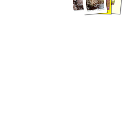
zahlreichen Buchreihen. Eine
Vielzahl der Hefte sind zum
Download freigegeben, andere
können Sie direkt bestellen.
Zur Dokumentation seines
Schaffens und zur Information
des Fachpublikums hat das
LGRB bzw. dessen
Vorgängerbehörde Geologisches
Landesamt (GLA) von Beginn an
Publikationen in gedruckter Form
herausgegeben. Dazu gehör(t)en
Abhandlungen (1953 bis 2002),
Jahreshefte (1955 bis 2004),
LGRB-Informationen (seit 1990),
Fachberichte (seit 2002) sowie
Sonderveröffentlichungen.
LGRB-Informationen
Die seit 1990 publizierten LGRB-Informationen beinhalten eine
Sammlung von Artikeln oder Beiträgen und erstrecken sich über