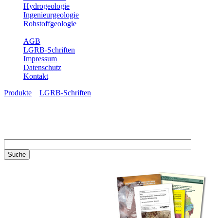
Hydrogeologie
Ingenieurgeologie
Rohstoffgeologie
Service
AGB
LGRB-Schriften
Impressum
Datenschutz
Kontakt
Produkte
»
LGRB-Schriften
LGRB-Schriften
Recherchieren Sie einzelne
Artikel in unseren
Veröffentlichungen mit obigen
Suchfeld oder stöbern Sie in
unseren Publikationsreihen. Hier
finden Sie alle Bände unserer