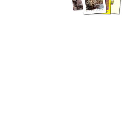
zahlreichen Buchreihen. Eine
Vielzahl der Hefte sind zum
Download freigegeben, andere
können Sie direkt bestellen.
Zur Dokumentation seines
Schaffens und zur Information
des Fachpublikums hat das
LGRB bzw. dessen
Vorgängerbehörde Geologisches
Landesamt (GLA) von Beginn an
Publikationen in gedruckter Form
herausgegeben. Dazu gehör(t)en
Abhandlungen (1953 bis 2002),
Jahreshefte (1955 bis 2004),
LGRB-Informationen (seit 1990),
Fachberichte (seit 2002) sowie
Sonderveröffentlichungen.
LGRB-Informationen
Die seit 1990 publizierten LGRB-Informationen beinhalten eine
Sammlung von Artikeln oder Beiträgen und erstrecken sich über