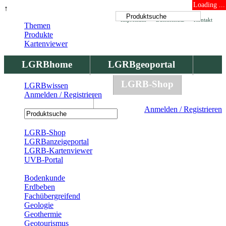
Loading ...
↑
Impressum
Datenschutz
Kontakt
Themen
Produkte
Kartenviewer
LGRBhome
LGRBgeoportal
LGRBbohrungen
LGRB-Shop
LGRBwissen
Anmelden / Registrieren
LGRBwissen
Anmelden / Registrieren
Registrierung
LGRB-Shop
LGRBanzeigeportal
LGRB-Kartenviewer
UVB-Portal
Produkte
Bodenkunde
Erdbeben
Fachübergreifend
Geologie
Geothermie
Geotourismus