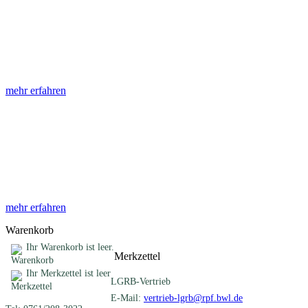
Abhandlungen
Die Abhandlungen des Geologischen Landesamtes, beginnend im
Jahr 1953, beinhalten eine Sammlung von Artikeln zu einem
gemeinsamen Fachthema ...
mehr erfahren
Sonderveröffentlichungen
Das LGRB gibt eine lose Reihe von Sonderveröffentlichungen
heraus. Diese individuell gestalteten Bücher, Broschüren oder
Online-Publikationen erstrecken sich ...
mehr erfahren
Warenkorb
Ihr Warenkorb ist leer.
Merkzettel
Ihr Merkzettel ist leer
LGRB-Vertrieb
E-Mail:
vertrieb-lgrb@rpf.bwl.de