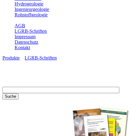
Hydrogeologie
Ingenieurgeologie
Rohstoffgeologie
Service
AGB
LGRB-Schriften
Impressum
Datenschutz
Kontakt
Produkte
»
LGRB-Schriften
LGRB-Schriften
Recherchieren Sie einzelne
Artikel in unseren
Veröffentlichungen mit obigen
Suchfeld oder stöbern Sie in
unseren Publikationsreihen. Hier
finden Sie alle Bände unserer