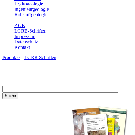
Hydrogeologie
Ingenieurgeologie
Rohstoffgeologie
Service
AGB
LGRB-Schriften
Impressum
Datenschutz
Kontakt
Produkte
»
LGRB-Schriften
LGRB-Schriften
Recherchieren Sie einzelne
Artikel in unseren
Veröffentlichungen mit obigen
Suchfeld oder stöbern Sie in
unseren Publikationsreihen. Hier
finden Sie alle Bände unserer