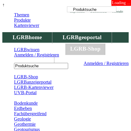
Loading ...
↑
Impressum
Datenschutz
Kontakt
Themen
Produkte
Kartenviewer
LGRBhome
LGRBgeoportal
LGRBbohrungen
LGRB-Shop
LGRBwissen
Anmelden / Registrieren
LGRBwissen
Anmelden / Registrieren
Registrierung
LGRB-Shop
LGRBanzeigeportal
LGRB-Kartenviewer
UVB-Portal
Produkte
Bodenkunde
Erdbeben
Fachübergreifend
Geologie
Geothermie
Geotourismus