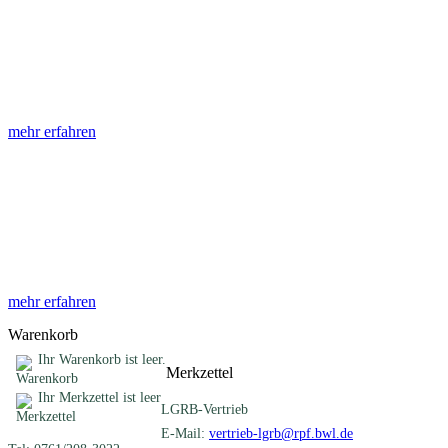
Abhandlungen
Die Abhandlungen des Geologischen Landesamtes, beginnend im
Jahr 1953, beinhalten eine Sammlung von Artikeln zu einem
gemeinsamen Fachthema ...
mehr erfahren
Sonderveröffentlichungen
Das LGRB gibt eine lose Reihe von Sonderveröffentlichungen
heraus. Diese individuell gestalteten Bücher, Broschüren oder
Online-Publikationen erstrecken sich ...
mehr erfahren
Warenkorb
Ihr Warenkorb ist leer.
Merkzettel
Ihr Merkzettel ist leer
LGRB-Vertrieb
E-Mail:
vertrieb-lgrb@rpf.bwl.de