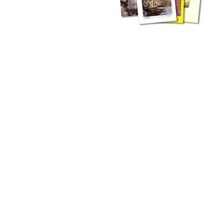
zahlreichen Buchreihen. Eine
Vielzahl der Hefte sind zum
Download freigegeben, andere
können Sie direkt bestellen.
Zur Dokumentation seines
Schaffens und zur Information
des Fachpublikums hat das
LGRB bzw. dessen
Vorgängerbehörde Geologisches
Landesamt (GLA) von Beginn an
Publikationen in gedruckter Form
herausgegeben. Dazu gehör(t)en
Abhandlungen (1953 bis 2002),
Jahreshefte (1955 bis 2004),
LGRB-Informationen (seit 1990),
Fachberichte (seit 2002) sowie
Sonderveröffentlichungen.
LGRB-Informationen
Die seit 1990 publizierten LGRB-Informationen beinhalten eine
Sammlung von Artikeln oder Beiträgen und erstrecken sich über