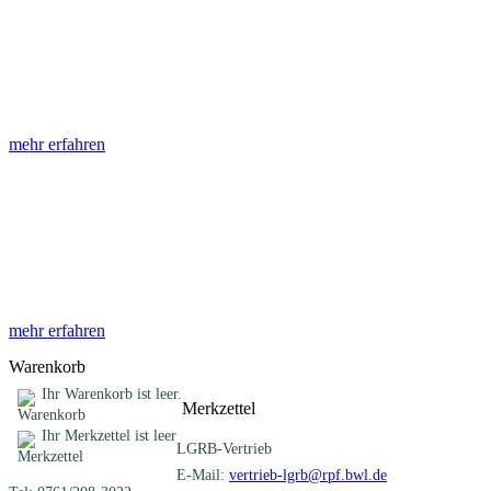
Abhandlungen
Die Abhandlungen des Geologischen Landesamtes, beginnend im
Jahr 1953, beinhalten eine Sammlung von Artikeln zu einem
gemeinsamen Fachthema ...
mehr erfahren
Sonderveröffentlichungen
Das LGRB gibt eine lose Reihe von Sonderveröffentlichungen
heraus. Diese individuell gestalteten Bücher, Broschüren oder
Online-Publikationen erstrecken sich ...
mehr erfahren
Warenkorb
Ihr Warenkorb ist leer.
Merkzettel
Ihr Merkzettel ist leer
LGRB-Vertrieb
E-Mail:
vertrieb-lgrb@rpf.bwl.de