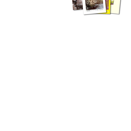
zahlreichen Buchreihen. Eine
Vielzahl der Hefte sind zum
Download freigegeben, andere
können Sie direkt bestellen.
Zur Dokumentation seines
Schaffens und zur Information
des Fachpublikums hat das
LGRB bzw. dessen
Vorgängerbehörde Geologisches
Landesamt (GLA) von Beginn an
Publikationen in gedruckter Form
herausgegeben. Dazu gehör(t)en
Abhandlungen (1953 bis 2002),
Jahreshefte (1955 bis 2004),
LGRB-Informationen (seit 1990),
Fachberichte (seit 2002) sowie
Sonderveröffentlichungen.
LGRB-Informationen
Die seit 1990 publizierten LGRB-Informationen beinhalten eine
Sammlung von Artikeln oder Beiträgen und erstrecken sich über