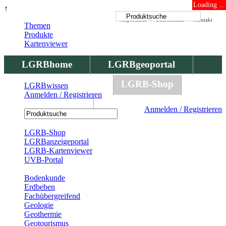
Loading ...
↑
Impressum
Datenschutz
Kontakt
Themen
Produkte
Kartenviewer
LGRBhome
LGRBgeoportal
LGRBbohrungen
LGRB-Shop
LGRBwissen
Anmelden / Registrieren
LGRBwissen
Anmelden / Registrieren
Registrierung
LGRB-Shop
LGRBanzeigeportal
LGRB-Kartenviewer
UVB-Portal
Produkte
Bodenkunde
Erdbeben
Fachübergreifend
Geologie
Geothermie
Geotourismus