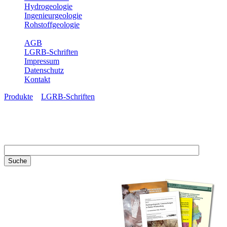
Hydrogeologie
Ingenieurgeologie
Rohstoffgeologie
Service
AGB
LGRB-Schriften
Impressum
Datenschutz
Kontakt
Produkte
»
LGRB-Schriften
LGRB-Schriften
Recherchieren Sie einzelne
Artikel in unseren
Veröffentlichungen mit obigen
Suchfeld oder stöbern Sie in
unseren Publikationsreihen. Hier
finden Sie alle Bände unserer