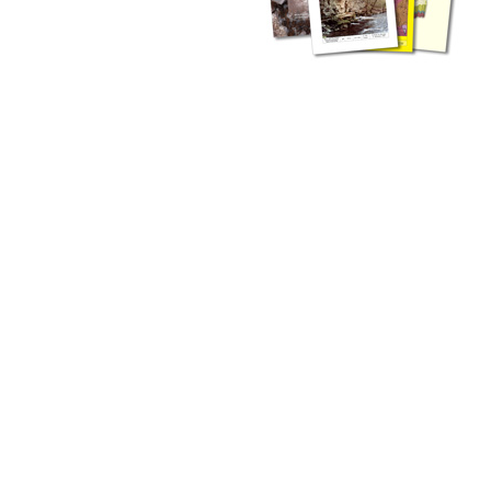
zahlreichen Buchreihen. Eine
Vielzahl der Hefte sind zum
Download freigegeben, andere
können Sie direkt bestellen.
Zur Dokumentation seines
Schaffens und zur Information
des Fachpublikums hat das
LGRB bzw. dessen
Vorgängerbehörde Geologisches
Landesamt (GLA) von Beginn an
Publikationen in gedruckter Form
herausgegeben. Dazu gehör(t)en
Abhandlungen (1953 bis 2002),
Jahreshefte (1955 bis 2004),
LGRB-Informationen (seit 1990),
Fachberichte (seit 2002) sowie
Sonderveröffentlichungen.
LGRB-Informationen
Die seit 1990 publizierten LGRB-Informationen beinhalten eine
Sammlung von Artikeln oder Beiträgen und erstrecken sich über