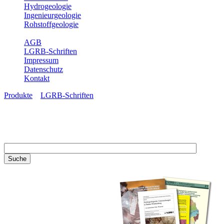
Hydrogeologie
Ingenieurgeologie
Rohstoffgeologie
Service
AGB
LGRB-Schriften
Impressum
Datenschutz
Kontakt
Produkte
»
LGRB-Schriften
LGRB-Schriften
Recherchieren Sie einzelne
Artikel in unseren
Veröffentlichungen mit obigen
Suchfeld oder stöbern Sie in
unseren Publikationsreihen. Hier
finden Sie alle Bände unserer