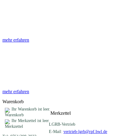
Abhandlungen
Die Abhandlungen des Geologischen Landesamtes, beginnend im
Jahr 1953, beinhalten eine Sammlung von Artikeln zu einem
gemeinsamen Fachthema ...
mehr erfahren
Sonderveröffentlichungen
Das LGRB gibt eine lose Reihe von Sonderveröffentlichungen
heraus. Diese individuell gestalteten Bücher, Broschüren oder
Online-Publikationen erstrecken sich ...
mehr erfahren
Warenkorb
Ihr Warenkorb ist leer.
Merkzettel
Ihr Merkzettel ist leer
LGRB-Vertrieb
E-Mail:
vertrieb-lgrb@rpf.bwl.de