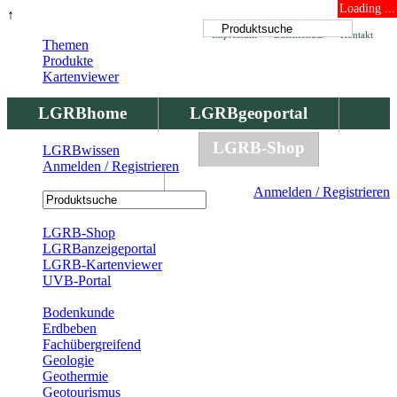
Loading ...
↑
Impressum
Datenschutz
Kontakt
Themen
Produkte
Kartenviewer
LGRBhome
LGRBgeoportal
LGRBbohrungen
LGRB-Shop
LGRBwissen
Anmelden / Registrieren
LGRBwissen
Anmelden / Registrieren
Registrierung
LGRB-Shop
LGRBanzeigeportal
LGRB-Kartenviewer
UVB-Portal
Produkte
Bodenkunde
Erdbeben
Fachübergreifend
Geologie
Geothermie
Geotourismus