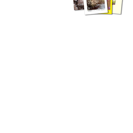
zahlreichen Buchreihen. Eine
Vielzahl der Hefte sind zum
Download freigegeben, andere
können Sie direkt bestellen.
Zur Dokumentation seines
Schaffens und zur Information
des Fachpublikums hat das
LGRB bzw. dessen
Vorgängerbehörde Geologisches
Landesamt (GLA) von Beginn an
Publikationen in gedruckter Form
herausgegeben. Dazu gehör(t)en
Abhandlungen (1953 bis 2002),
Jahreshefte (1955 bis 2004),
LGRB-Informationen (seit 1990),
Fachberichte (seit 2002) sowie
Sonderveröffentlichungen.
LGRB-Informationen
Die seit 1990 publizierten LGRB-Informationen beinhalten eine
Sammlung von Artikeln oder Beiträgen und erstrecken sich über