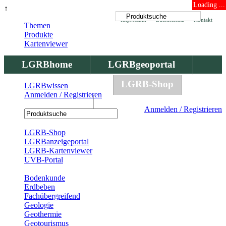
Loading ...
↑
Impressum
Datenschutz
Kontakt
Themen
Produkte
Kartenviewer
LGRBhome
LGRBgeoportal
LGRBbohrungen
LGRB-Shop
LGRBwissen
Anmelden / Registrieren
LGRBwissen
Anmelden / Registrieren
Registrierung
LGRB-Shop
LGRBanzeigeportal
LGRB-Kartenviewer
UVB-Portal
Produkte
Bodenkunde
Erdbeben
Fachübergreifend
Geologie
Geothermie
Geotourismus