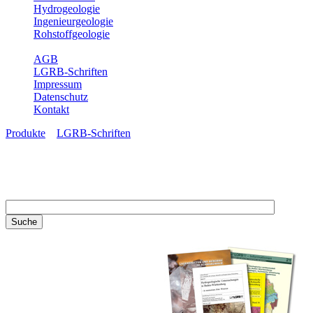
Hydrogeologie
Ingenieurgeologie
Rohstoffgeologie
Service
AGB
LGRB-Schriften
Impressum
Datenschutz
Kontakt
Produkte
»
LGRB-Schriften
LGRB-Schriften
Recherchieren Sie einzelne
Artikel in unseren
Veröffentlichungen mit obigen
Suchfeld oder stöbern Sie in
unseren Publikationsreihen. Hier
finden Sie alle Bände unserer