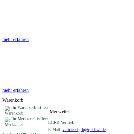
Abhandlungen
Die Abhandlungen des Geologischen Landesamtes, beginnend im
Jahr 1953, beinhalten eine Sammlung von Artikeln zu einem
gemeinsamen Fachthema ...
mehr erfahren
Sonderveröffentlichungen
Das LGRB gibt eine lose Reihe von Sonderveröffentlichungen
heraus. Diese individuell gestalteten Bücher, Broschüren oder
Online-Publikationen erstrecken sich ...
mehr erfahren
Warenkorb
Ihr Warenkorb ist leer.
Merkzettel
Ihr Merkzettel ist leer
LGRB-Vertrieb
E-Mail:
vertrieb-lgrb@rpf.bwl.de