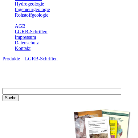
Hydrogeologie
Ingenieurgeologie
Rohstoffgeologie
Service
AGB
LGRB-Schriften
Impressum
Datenschutz
Kontakt
Produkte
»
LGRB-Schriften
LGRB-Schriften
Recherchieren Sie einzelne
Artikel in unseren
Veröffentlichungen mit obigen
Suchfeld oder stöbern Sie in
unseren Publikationsreihen. Hier
finden Sie alle Bände unserer