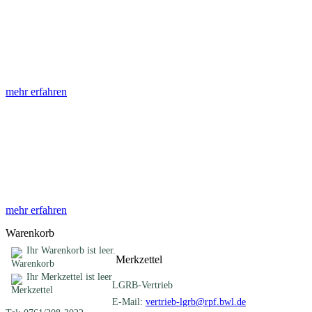
Abhandlungen
Die Abhandlungen des Geologischen Landesamtes, beginnend im
Jahr 1953, beinhalten eine Sammlung von Artikeln zu einem
gemeinsamen Fachthema ...
mehr erfahren
Sonderveröffentlichungen
Das LGRB gibt eine lose Reihe von Sonderveröffentlichungen
heraus. Diese individuell gestalteten Bücher, Broschüren oder
Online-Publikationen erstrecken sich ...
mehr erfahren
Warenkorb
Ihr Warenkorb ist leer.
Merkzettel
Ihr Merkzettel ist leer
LGRB-Vertrieb
E-Mail:
vertrieb-lgrb@rpf.bwl.de