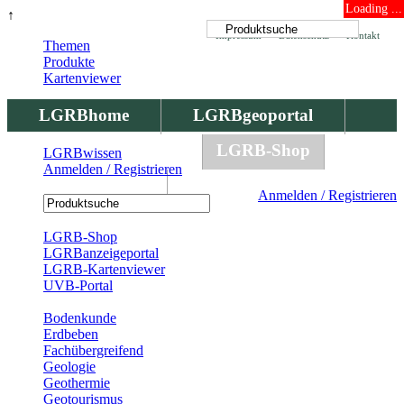
Loading ...
↑
Impressum
Datenschutz
Kontakt
Themen
Produkte
Kartenviewer
LGRBhome
LGRBgeoportal
LGRBbohrungen
LGRB-Shop
LGRBwissen
Anmelden / Registrieren
LGRBwissen
Anmelden / Registrieren
Registrierung
LGRB-Shop
LGRBanzeigeportal
LGRB-Kartenviewer
UVB-Portal
Produkte
Bodenkunde
Erdbeben
Fachübergreifend
Geologie
Geothermie
Geotourismus