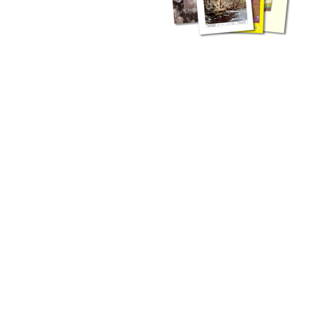
zahlreichen Buchreihen. Eine
Vielzahl der Hefte sind zum
Download freigegeben, andere
können Sie direkt bestellen.
Zur Dokumentation seines
Schaffens und zur Information
des Fachpublikums hat das
LGRB bzw. dessen
Vorgängerbehörde Geologisches
Landesamt (GLA) von Beginn an
Publikationen in gedruckter Form
herausgegeben. Dazu gehör(t)en
Abhandlungen (1953 bis 2002),
Jahreshefte (1955 bis 2004),
LGRB-Informationen (seit 1990),
Fachberichte (seit 2002) sowie
Sonderveröffentlichungen.
LGRB-Informationen
Die seit 1990 publizierten LGRB-Informationen beinhalten eine
Sammlung von Artikeln oder Beiträgen und erstrecken sich über