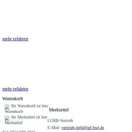
Abhandlungen
Die Abhandlungen des Geologischen Landesamtes, beginnend im
Jahr 1953, beinhalten eine Sammlung von Artikeln zu einem
gemeinsamen Fachthema ...
mehr erfahren
Sonderveröffentlichungen
Das LGRB gibt eine lose Reihe von Sonderveröffentlichungen
heraus. Diese individuell gestalteten Bücher, Broschüren oder
Online-Publikationen erstrecken sich ...
mehr erfahren
Warenkorb
Ihr Warenkorb ist leer.
Merkzettel
Ihr Merkzettel ist leer
LGRB-Vertrieb
E-Mail:
vertrieb-lgrb@rpf.bwl.de