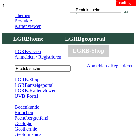
Loading ...
↑
Impressum
Datenschutz
Kontakt
Themen
Produkte
Kartenviewer
LGRBhome
LGRBgeoportal
LGRBbohrungen
LGRB-Shop
LGRBwissen
Anmelden / Registrieren
LGRBwissen
Anmelden / Registrieren
Registrierung
LGRB-Shop
LGRBanzeigeportal
LGRB-Kartenviewer
UVB-Portal
Produkte
Bodenkunde
Erdbeben
Fachübergreifend
Geologie
Geothermie
Geotourismus