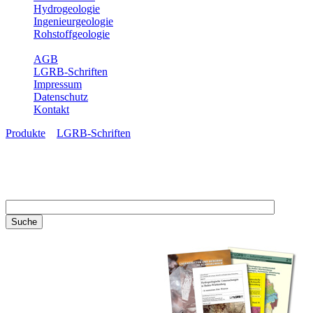
Hydrogeologie
Ingenieurgeologie
Rohstoffgeologie
Service
AGB
LGRB-Schriften
Impressum
Datenschutz
Kontakt
Produkte
»
LGRB-Schriften
LGRB-Schriften
Recherchieren Sie einzelne
Artikel in unseren
Veröffentlichungen mit obigen
Suchfeld oder stöbern Sie in
unseren Publikationsreihen. Hier
finden Sie alle Bände unserer