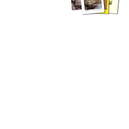
zahlreichen Buchreihen. Eine
Vielzahl der Hefte sind zum
Download freigegeben, andere
können Sie direkt bestellen.
Zur Dokumentation seines
Schaffens und zur Information
des Fachpublikums hat das
LGRB bzw. dessen
Vorgängerbehörde Geologisches
Landesamt (GLA) von Beginn an
Publikationen in gedruckter Form
herausgegeben. Dazu gehör(t)en
Abhandlungen (1953 bis 2002),
Jahreshefte (1955 bis 2004),
LGRB-Informationen (seit 1990),
Fachberichte (seit 2002) sowie
Sonderveröffentlichungen.
LGRB-Informationen
Die seit 1990 publizierten LGRB-Informationen beinhalten eine
Sammlung von Artikeln oder Beiträgen und erstrecken sich über