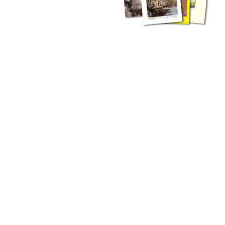
zahlreichen Buchreihen. Eine
Vielzahl der Hefte sind zum
Download freigegeben, andere
können Sie direkt bestellen.
Zur Dokumentation seines
Schaffens und zur Information
des Fachpublikums hat das
LGRB bzw. dessen
Vorgängerbehörde Geologisches
Landesamt (GLA) von Beginn an
Publikationen in gedruckter Form
herausgegeben. Dazu gehör(t)en
Abhandlungen (1953 bis 2002),
Jahreshefte (1955 bis 2004),
LGRB-Informationen (seit 1990),
Fachberichte (seit 2002) sowie
Sonderveröffentlichungen.
LGRB-Informationen
Die seit 1990 publizierten LGRB-Informationen beinhalten eine
Sammlung von Artikeln oder Beiträgen und erstrecken sich über