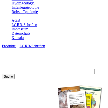
Hydrogeologie
Ingenieurgeologie
Rohstoffgeologie
Service
AGB
LGRB-Schriften
Impressum
Datenschutz
Kontakt
Produkte
»
LGRB-Schriften
LGRB-Schriften
Recherchieren Sie einzelne
Artikel in unseren
Veröffentlichungen mit obigen
Suchfeld oder stöbern Sie in
unseren Publikationsreihen. Hier
finden Sie alle Bände unserer