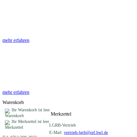
Abhandlungen
Die Abhandlungen des Geologischen Landesamtes, beginnend im
Jahr 1953, beinhalten eine Sammlung von Artikeln zu einem
gemeinsamen Fachthema ...
mehr erfahren
Sonderveröffentlichungen
Das LGRB gibt eine lose Reihe von Sonderveröffentlichungen
heraus. Diese individuell gestalteten Bücher, Broschüren oder
Online-Publikationen erstrecken sich ...
mehr erfahren
Warenkorb
Ihr Warenkorb ist leer.
Merkzettel
Ihr Merkzettel ist leer
LGRB-Vertrieb
E-Mail:
vertrieb-lgrb@rpf.bwl.de