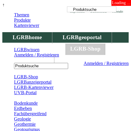
Loading ...
↑
Impressum
Datenschutz
Kontakt
Themen
Produkte
Kartenviewer
LGRBhome
LGRBgeoportal
LGRBbohrungen
LGRB-Shop
LGRBwissen
Anmelden / Registrieren
LGRBwissen
Anmelden / Registrieren
Registrierung
LGRB-Shop
LGRBanzeigeportal
LGRB-Kartenviewer
UVB-Portal
Produkte
Bodenkunde
Erdbeben
Fachübergreifend
Geologie
Geothermie
Geotourismus