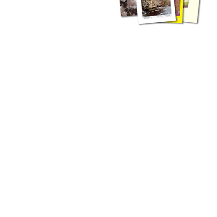
zahlreichen Buchreihen. Eine
Vielzahl der Hefte sind zum
Download freigegeben, andere
können Sie direkt bestellen.
Zur Dokumentation seines
Schaffens und zur Information
des Fachpublikums hat das
LGRB bzw. dessen
Vorgängerbehörde Geologisches
Landesamt (GLA) von Beginn an
Publikationen in gedruckter Form
herausgegeben. Dazu gehör(t)en
Abhandlungen (1953 bis 2002),
Jahreshefte (1955 bis 2004),
LGRB-Informationen (seit 1990),
Fachberichte (seit 2002) sowie
Sonderveröffentlichungen.
LGRB-Informationen
Die seit 1990 publizierten LGRB-Informationen beinhalten eine
Sammlung von Artikeln oder Beiträgen und erstrecken sich über