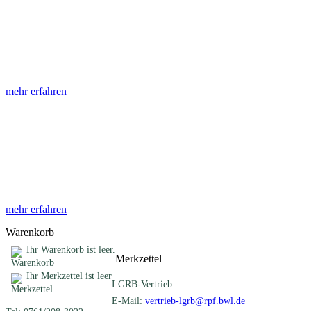
Abhandlungen
Die Abhandlungen des Geologischen Landesamtes, beginnend im
Jahr 1953, beinhalten eine Sammlung von Artikeln zu einem
gemeinsamen Fachthema ...
mehr erfahren
Sonderveröffentlichungen
Das LGRB gibt eine lose Reihe von Sonderveröffentlichungen
heraus. Diese individuell gestalteten Bücher, Broschüren oder
Online-Publikationen erstrecken sich ...
mehr erfahren
Warenkorb
Ihr Warenkorb ist leer.
Merkzettel
Ihr Merkzettel ist leer
LGRB-Vertrieb
E-Mail:
vertrieb-lgrb@rpf.bwl.de