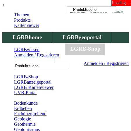
Loading ...
↑
Impressum
Datenschutz
Kontakt
Themen
Produkte
Kartenviewer
LGRBhome
LGRBgeoportal
LGRBbohrungen
LGRB-Shop
LGRBwissen
Anmelden / Registrieren
LGRBwissen
Anmelden / Registrieren
Registrierung
LGRB-Shop
LGRBanzeigeportal
LGRB-Kartenviewer
UVB-Portal
Produkte
Bodenkunde
Erdbeben
Fachübergreifend
Geologie
Geothermie
Geotourismus