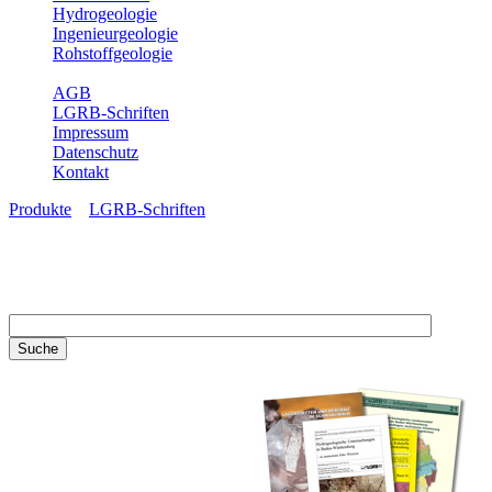
Hydrogeologie
Ingenieurgeologie
Rohstoffgeologie
Service
AGB
LGRB-Schriften
Impressum
Datenschutz
Kontakt
Produkte
»
LGRB-Schriften
LGRB-Schriften
Recherchieren Sie einzelne
Artikel in unseren
Veröffentlichungen mit obigen
Suchfeld oder stöbern Sie in
unseren Publikationsreihen. Hier
finden Sie alle Bände unserer