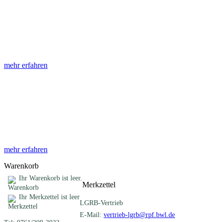
Abhandlungen
Die Abhandlungen des Geologischen Landesamtes, beginnend im
Jahr 1953, beinhalten eine Sammlung von Artikeln zu einem
gemeinsamen Fachthema ...
mehr erfahren
Sonderveröffentlichungen
Das LGRB gibt eine lose Reihe von Sonderveröffentlichungen
heraus. Diese individuell gestalteten Bücher, Broschüren oder
Online-Publikationen erstrecken sich ...
mehr erfahren
Warenkorb
Ihr Warenkorb ist leer.
Merkzettel
Ihr Merkzettel ist leer
LGRB-Vertrieb
E-Mail:
vertrieb-lgrb@rpf.bwl.de