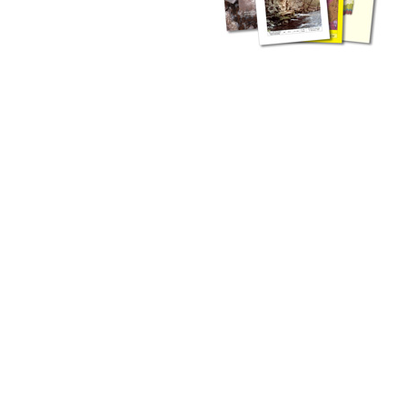
zahlreichen Buchreihen. Eine
Vielzahl der Hefte sind zum
Download freigegeben, andere
können Sie direkt bestellen.
Zur Dokumentation seines
Schaffens und zur Information
des Fachpublikums hat das
LGRB bzw. dessen
Vorgängerbehörde Geologisches
Landesamt (GLA) von Beginn an
Publikationen in gedruckter Form
herausgegeben. Dazu gehör(t)en
Abhandlungen (1953 bis 2002),
Jahreshefte (1955 bis 2004),
LGRB-Informationen (seit 1990),
Fachberichte (seit 2002) sowie
Sonderveröffentlichungen.
LGRB-Informationen
Die seit 1990 publizierten LGRB-Informationen beinhalten eine
Sammlung von Artikeln oder Beiträgen und erstrecken sich über