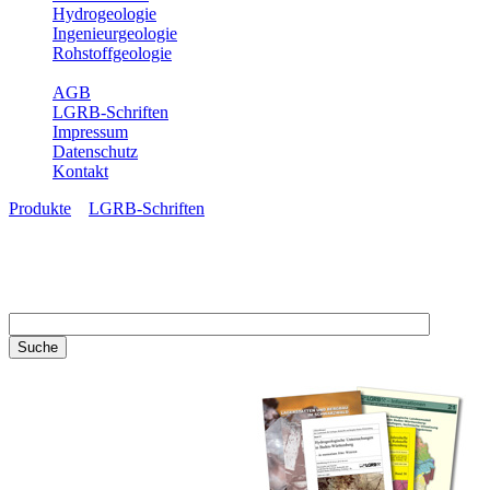
Hydrogeologie
Ingenieurgeologie
Rohstoffgeologie
Service
AGB
LGRB-Schriften
Impressum
Datenschutz
Kontakt
Produkte
»
LGRB-Schriften
LGRB-Schriften
Recherchieren Sie einzelne
Artikel in unseren
Veröffentlichungen mit obigen
Suchfeld oder stöbern Sie in
unseren Publikationsreihen. Hier
finden Sie alle Bände unserer