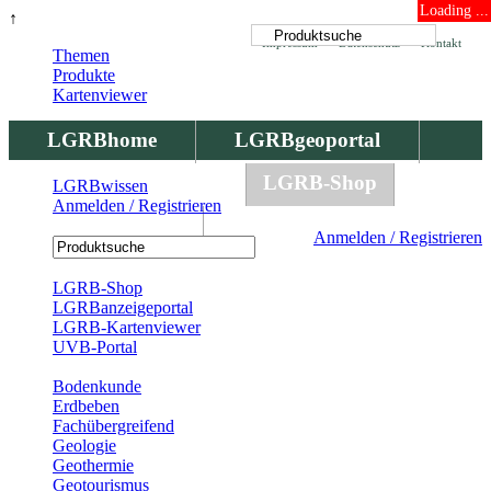
Loading ...
↑
Impressum
Datenschutz
Kontakt
Themen
Produkte
Kartenviewer
LGRBhome
LGRBgeoportal
LGRBbohrungen
LGRB-Shop
LGRBwissen
Anmelden / Registrieren
LGRBwissen
Anmelden / Registrieren
Registrierung
LGRB-Shop
LGRBanzeigeportal
LGRB-Kartenviewer
UVB-Portal
Produkte
Bodenkunde
Erdbeben
Fachübergreifend
Geologie
Geothermie
Geotourismus